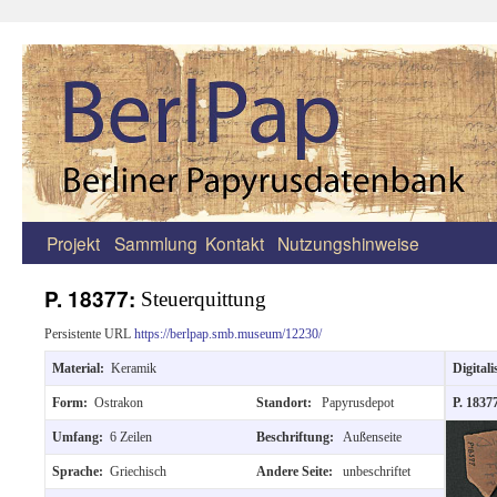
Projekt
Sammlung
Kontakt
Nutzungshinweise
Zum
Inhalt
P. 18377:
Steuerquittung
springen
Persistente URL
https://berlpap.smb.museum/12230/
Material:
Keramik
Digitali
Form:
Ostrakon
Standort:
Papyrusdepot
P. 1837
Umfang:
6 Zeilen
Beschriftung:
Außenseite
Sprache:
Griechisch
Andere Seite:
unbeschriftet