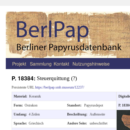
Projekt
Sammlung
Kontakt
Nutzungshinweise
Zum
Inhalt
P. 18384:
Steuerquittung (?)
springen
Persistente URL
https://berlpap.smb.museum/12237/
Material:
Keramik
Digitali
Form:
Ostrakon
Standort:
Papyrusdepot
P. 1838
Umfang:
4 Zeilen
Beschriftung:
Außenseite
Sprache:
Griechisch
Andere Seite:
unbeschriftet