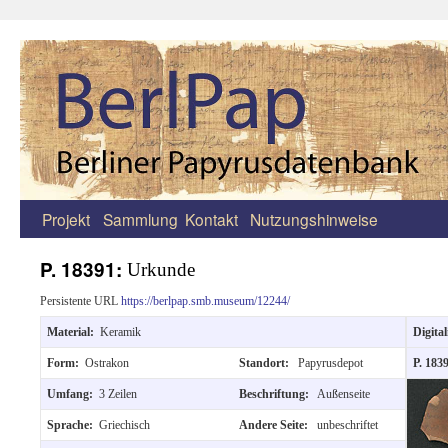
Projekt
Sammlung
Kontakt
Nutzungshinweise
Zum
Inhalt
P. 18391:
Urkunde
springen
Persistente URL
https://berlpap.smb.museum/12244/
Material:
Keramik
Digital
Form:
Ostrakon
Standort:
Papyrusdepot
P. 183
Umfang:
3 Zeilen
Beschriftung:
Außenseite
Sprache:
Griechisch
Andere Seite:
unbeschriftet