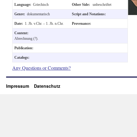
Language:
Griechisch
Other Side:
unbeschriftet
Genre:
dokumentarisch
Script and Notations:
Date:
1. Jh. v.Chr. – 1. Jh. n.Chr.
Provenance:
Content:
Abrechnung (?).
Publication:
Catalogs:
Any Questions or Comments?
Impressum
Datenschutz