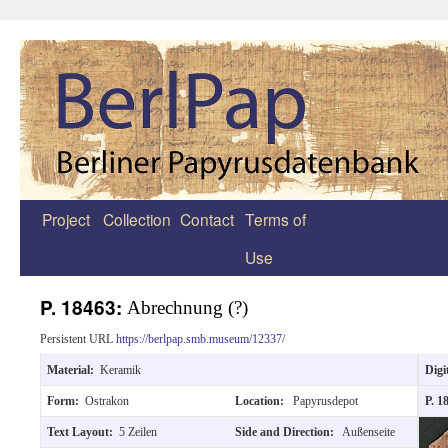
Project
Collection
Contact
Terms of
Zum
Use
Inhalt
springen
P. 18463:
Abrechnung (?)
Persistent URL
https://berlpap.smb.museum/12337/
Material:
Keramik
Digi
Form:
Ostrakon
Location:
Papyrusdepot
P. 1
Text Layout:
5 Zeilen
Side and Direction:
Außenseite