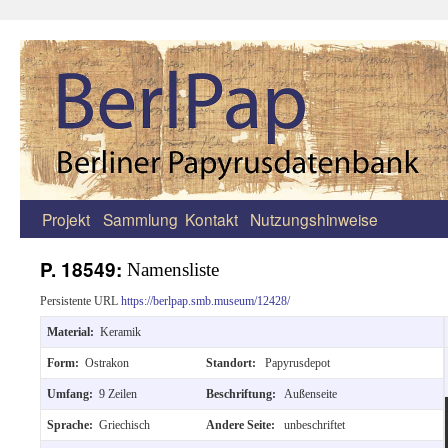
Projekt
Sammlung
Kontakt
Nutzungshinweise
Zum
Inhalt
P. 18549:
Namensliste
springen
Persistente URL
https://berlpap.smb.museum/12428/
Material:
Keramik
Form:
Ostrakon
Standort:
Papyrusdepot
Umfang:
9 Zeilen
Beschriftung:
Außenseite
Sprache:
Griechisch
Andere Seite:
unbeschriftet