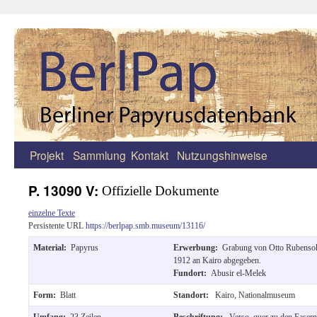
Projekt
Sammlung
Kontakt
Nutzungshinweise
Zum
Inhalt
P. 13090 V:
Offizielle Dokumente
springen
einzelne Texte
Persistente URL
https://berlpap.smb.museum/13116/
Material:
Papyrus
Erwerbung:
Grabung von Otto Rubensoh
1912 an Kairo abgegeben.
Fundort:
Abusir el-Melek
Form:
Blatt
Standort:
Kairo, Nationalmuseum
Umfang:
23 Zeilen
Beschriftung:
Verso, quer zu den Fasern