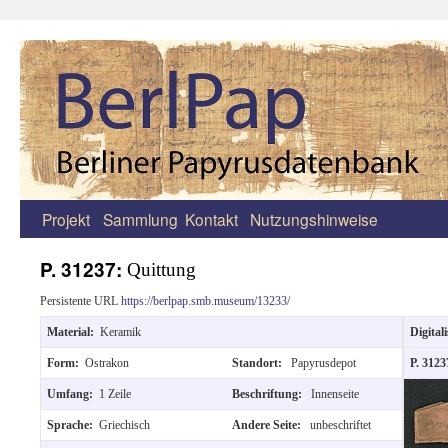
Projekt
Sammlung
Kontakt
Nutzungshinweise
Zum
Inhalt
P. 31237:
Quittung
springen
Persistente URL
https://berlpap.smb.museum/13233/
Material:
Keramik
Digitali
Form:
Ostrakon
Standort:
Papyrusdepot
P. 3123
Umfang:
1 Zeile
Beschriftung:
Innenseite
Sprache:
Griechisch
Andere Seite:
unbeschriftet