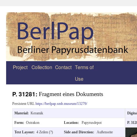
Project
Collection
Contact
Terms of
Zum
Use
Inhalt
springen
P. 31281:
Fragment eines Dokuments
Persistent URL
https://berlpap.smb.museum/13279/
Material:
Keramik
Digita
Form:
Ostrakon
Location:
Papyrusdepot
P. 31
Text Layout:
4 Zeilen (?)
Side and Direction:
Außenseite