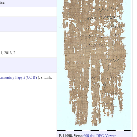
eise:
:
.1, 2018, 2.
cumentary Papyri
(
CC BY
), s. Link:
P. 14098, Verso
600 dpi
DFG-Viewer