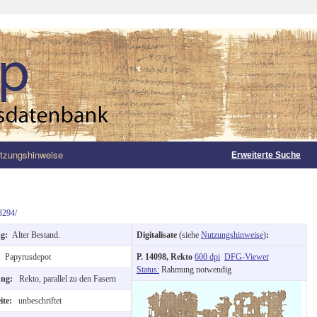
tzungshinweise
Erweiterte Suche
3294/
ng:
Alter Bestand.
Digitalisate
(siehe
Nutzungshinweise
)
:
:
Papyrusdepot
P. 14098, Rekto
600 dpi
DFG-Viewer
Status:
Rahmung notwendig
tung:
Rekto, parallel zu den Fasern
ite:
unbeschriftet