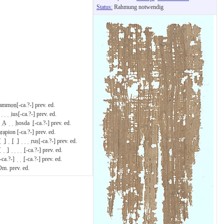
Status:
Rahmung notwendig
ọṇ[-ca.?-] prev. ed.
 ̣ ̣ius[-ca.?-] prev. ed.
̣ ̣ ̣ḥosda ̣[-ca.?-] prev. ed.
p̣ion [-ca.?-] prev. ed.
̣[ ̣] ̣ ̣ ̣ ̣ruṣ[-ca.?-] prev. ed.
 ̣ ̣ ̣ ̣ ̣[-ca.?-] prev. ed.
?-] ̣ ̣ ̣[-ca.?-] prev. ed.
m. prev. ed.