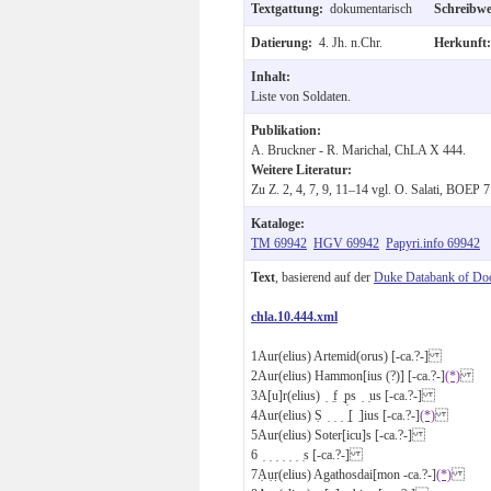
Textgattung:
dokumentarisch
Schreibw
Datierung:
4. Jh. n.Chr.
Herkunft
Inhalt:
Liste von Soldaten.
Publikation:
A. Bruckner - R. Marichal, ChLA X 444.
Weitere Literatur:
Zu Z. 2, 4, 7, 9, 11–14 vgl. O. Salati, BOEP 7
Kataloge:
TM 69942
HGV 69942
Papyri.info 69942
Text
, basierend auf der
Duke Databank of Do
chla.10.444.xml
1
Aur(elius) Artemid(orus) [-ca.?-]
2
Aur(elius) Hammon[ius (?)] [-ca.?-]
(*)
3
A[u]r(elius) ̣ ̣f̣ ̣p̣s ̣ ̣us [-ca.?-]
4
Aur(elius) Ṣ ̣ ̣ ̣ ̣[ ̣]ius [-ca.?-]
(*)
5
Aur(elius) Soter[icu]s [-ca.?-]
6
̣ ̣ ̣ ̣ ̣ ̣ ̣s [-ca.?-]
7
Ạụṛ(elius) Agathosdai[mon -ca.?-]
(*)