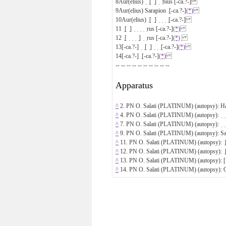
8
Aur(elius) ̣ ̣[ ̣] ̣ ̣bius [-ca.?-]
9
Aur(elius) Sarapion ̣[-ca.?-]
(*)
10
Aur(elius) ̣[ ̣] ̣ ̣ ̣ ̣[-ca.?-]
11
̣[ ̣] ̣ ̣ ̣ ̣ ̣rus [-ca.?-]
(*)
12
̣[ ̣ ̣ ̣ ̣] ̣ ̣rus [-ca.?-]
(*)
̣
13
[-ca.?-] ̣ ̣[ ̣] ̣ ̣ ̣[-ca.?-]
(*)
14
[-ca.?-] ̣[-ca.?-]
(*)
-- -- -- -- -- -- -- -- -- --
Apparatus
^
2. PN O. Salati (PLATINUM) (autopsy): Hamm
^
4. PN O. Salati (PLATINUM) (autopsy): ̣ ̣ ̣ ̣
^
7. PN O. Salati (PLATINUM) (autopsy): ̣ ̣ ̣Ạ 
^
9. PN O. Salati (PLATINUM) (autopsy): Saṛạ
^
11. PN O. Salati (PLATINUM) (autopsy): ̣[ ̣] ̣ 
^
12. PN O. Salati (PLATINUM) (autopsy): ̣[ ̣ ̣]
^
13. PN O. Salati (PLATINUM) (autopsy): [-ca.
^
14. PN O. Salati (PLATINUM) (autopsy): O