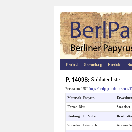
Projekt
Sammlung
Kontakt
Nu
Zum
Inhalt
P. 14098:
Soldatenliste
springen
Persistente URL
https://berlpap.smb.museum/1
Material:
Papyrus
Erwerbu
Form:
Blatt
Standort
Umfang:
13 Zeilen.
Beschrif
Sprache:
Lateinisch
Andere Se