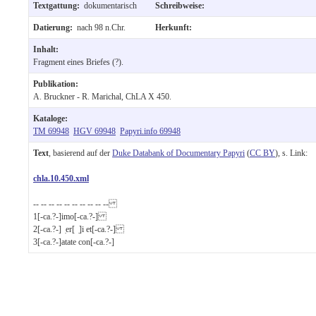
Textgattung:
dokumentarisch
Schreibweise:
Datierung:
nach 98 n.Chr.
Herkunft:
Inhalt:
Fragment eines Briefes (?).
Publikation:
A. Bruckner - R. Marichal, ChLA X 450.
Kataloge:
TM 69948
HGV 69948
Papyri.info 69948
Text
, basierend auf der
Duke Databank of Documentary Papyri
(
CC BY
), s. Link:
chla.10.450.xml
-- -- -- -- -- -- -- -- -- --
1
[-ca.?-]imo[-ca.?-]
2
[-ca.?-] ̣er[ ̣]i et[-ca.?-]
3
[-ca.?-]atate con[-ca.?-]