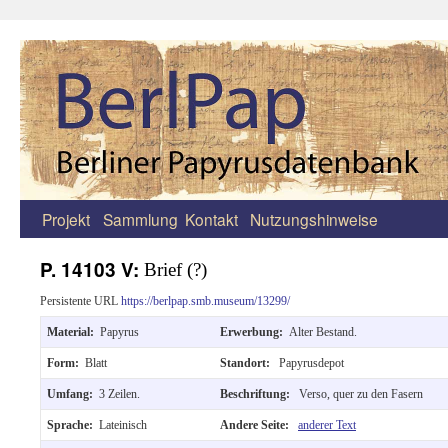
Projekt
Sammlung
Kontakt
Nutzungshinweise
Zum
Inhalt
P. 14103 V:
Brief (?)
springen
Persistente URL
https://berlpap.smb.museum/13299/
Material:
Papyrus
Erwerbung:
Alter Bestand.
Form:
Blatt
Standort:
Papyrusdepot
Umfang:
3 Zeilen.
Beschriftung:
Verso, quer zu den Fasern
Sprache:
Lateinisch
Andere Seite:
anderer Text