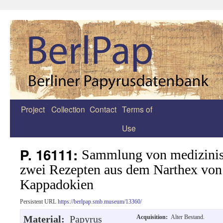
Project
Collection
Contact
Terms of
Zum
Use
Inhalt
springen
P. 16111:
Sammlung von medizinis
zwei Rezepten aus dem Narthex von
Kappadokien
Persistent URL
https://berlpap.smb.museum/13360/
Material:
Papyrus
Acquisition:
Alter Bestand.