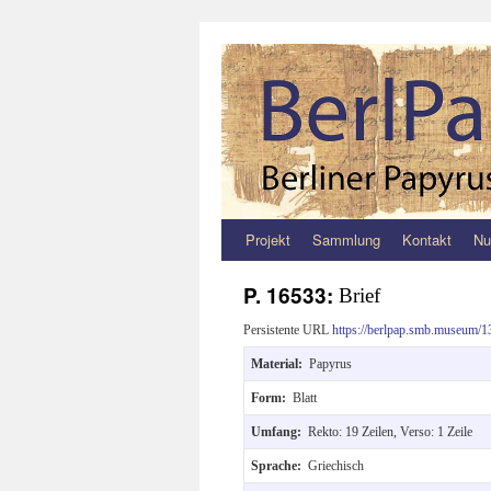
Projekt
Sammlung
Kontakt
Nu
Zum
Inhalt
P. 16533:
Brief
springen
Persistente URL
https://berlpap.smb.museum/1
Material:
Papyrus
Form:
Blatt
Umfang:
Rekto: 19 Zeilen, Verso: 1 Zeile
Sprache:
Griechisch