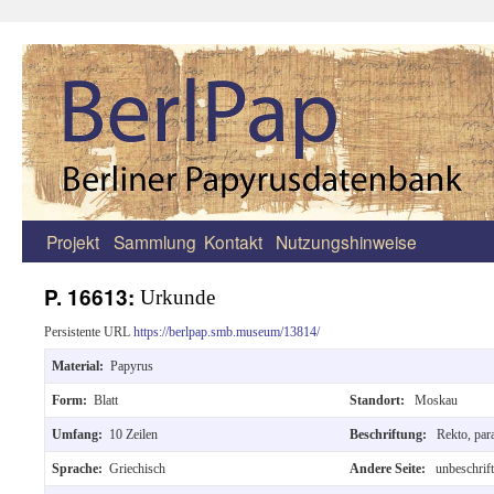
Projekt
Sammlung
Kontakt
Nutzungshinweise
Zum
Inhalt
P. 16613:
Urkunde
springen
Persistente URL
https://berlpap.smb.museum/13814/
Material:
Papyrus
Form:
Blatt
Standort:
Moskau
Umfang:
10 Zeilen
Beschriftung:
Rekto, para
Sprache:
Griechisch
Andere Seite:
unbeschrift