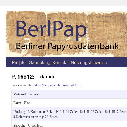
Projekt
Sammlung
Kontakt
Nutzungshinweise
Zum
Inhalt
P. 16912:
Urkunde
springen
Persistente URL
https://berlpap.smb.museum/14115/
Material:
Papyrus
Form:
Blatt
Umfang:
3 Kolumnen, Rekto: Kol. I: 24 Zeilen, Kol. II: 22 Zeilen, Kol. III: 7 Zeile
3 Kolumnen zu etwa je 23 Zeilen
Sprache:
Griechisch