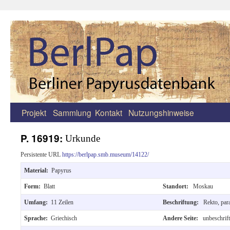
Projekt
Sammlung
Kontakt
Nutzungshinweise
Zum
Inhalt
P. 16919:
Urkunde
springen
Persistente URL
https://berlpap.smb.museum/14122/
Material:
Papyrus
Form:
Blatt
Standort:
Moskau
Umfang:
11 Zeilen
Beschriftung:
Rekto, para
Sprache:
Griechisch
Andere Seite:
unbeschrift