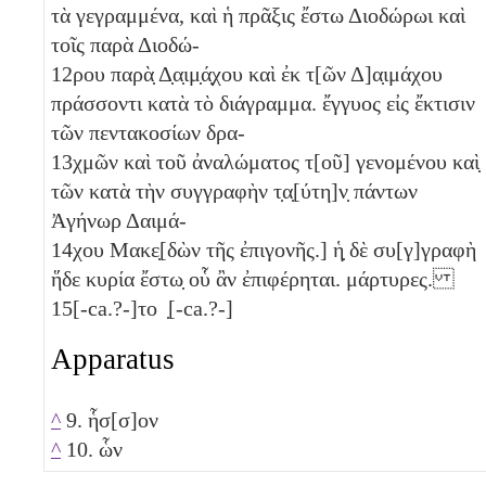
τὰ γεγραμμένα, καὶ ἡ πρᾶξις ἔστω Διοδώρωι καὶ
τοῖς παρὰ Διοδώ-
12
ρου παρὰ̣ Δ̣α̣ιμ̣ά̣χου καὶ ἐκ τ[ῶν Δ]α̣ιμάχου
πράσσοντι κατὰ τὸ διάγραμμα. ἔγγυος εἰς ἔκτισιν
τῶν πεντακοσίων
δρα-
13
χμῶν καὶ τοῦ ἀναλώματος τ[οῦ] γενομένου καὶ̣
τῶν κατὰ τὴν συγγραφὴν τ̣α̣[ύτη]ν̣ πάντων
Ἀγήνωρ Δαιμά-
14
χου Μακε̣[δὼν τῆς ἐπιγονῆς.] ἡ̣ δὲ συ[γ]γραφὴ
ἥδε κυρία ἔστω̣ οὗ ἂν ἐπιφέρηται. μάρτυρες.
15
[-ca.?-]το ̣[-ca.?-]
Apparatus
^
9. ἧσ[σ]ον
^
10. ὧν