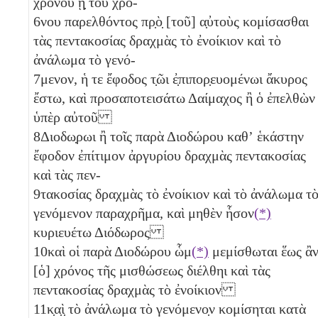
χρόνου ᾒ̣ τοῦ χρό-
6
νου παρελθόντος πρ̣ὸ̣ [τοῦ] α̣ὐτοὺς κομίσασθαι
τὰς πεντακοσίας
δραχμὰς τὸ ἐνοίκιον καὶ τὸ
ἀνάλωμα τὸ γενό-
7
μενον, ἡ τε ἔφοδος τ̣ῶι ἐ̣πιπορ̣ευομένωι ἄκυρος
ἔστω, καὶ προσαποτεισάτω Δαίμαχος ἢ ὁ ἐπελθὼν
ὑπὲρ αὐτοῦ
8
Διοδω̣ρωι ἢ τοῖς παρὰ Διοδώρου καθʼ ἑκάστην
ἔφοδον ἐπίτιμον ἀργυρίου δραχμὰς πεντακοσίας
καὶ τὰς πεν-
9
τακοσίας δραχμὰς τὸ ἐνοίκιον καὶ τὸ ἀνάλωμα τ
γενόμενον παραχρῆμα, καὶ μηθὲν ἧσον
(*)
κυριευέτω Διόδωρος
10
καὶ οἱ παρὰ Διοδώρου ὧμ
(*)
μεμίσθωται ἕως ἂ
[ὁ] χρόνος τῆς μισθώσεως διέλθηι καὶ τὰς
πεντακοσίας
δραχμὰς τὸ ἐνοίκιον
11
κ̣α̣ὶ̣ τὸ ἀνάλωμα τὸ γενόμενο̣ν κομίσηται κατὰ