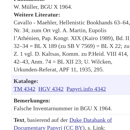
W. Müller, BGU X 1964.
Weitere Literatur:
Cavallo - Maehler, Hellenistic Bookhands 63–64,
Nr. 34; zum Ort vgl. A. Martin, Eupolis
l’Athénien, Pap. Kongr. XIX (Kairo 1989), Bd. II
32–34 = BL X 189 (zu SB V 7569) = BL X 22; zu
Z. 1 vgl. D. Kaltsas, Komm. zu P.Heid. VIII 414,
42–43, Anm. 74 = BL XII 23; U. Wilcken,
Urkunden-Referat, APF 11, 1935, 295.
Kataloge:
TM 4342
HGV 4342
Papyri.info 4342
Bemerkungen:
Falsche Inventarnummer in BGU X 1964.
Text
, basierend auf der
Duke Databank of
Documentary Papyri
(
CC BY
), s. Link: