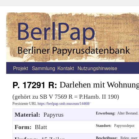
Projekt
Sammlung
Kontakt
Nutzungshinweise
Zum
Inhalt
P. 17291 R:
Darlehen mit Wohnung
springen
(gehört zu SB V 7569 R = P.Hamb. II 190)
Persistente URL
https://berlpap.smb.museum/14468/
Material:
Papyrus
Erwerbung:
Alter Bestand.
Form:
Blatt
Standort:
Papyrusdepot
Beschriftung:
Rekto, quer