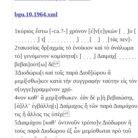
bgu.10.1964.xml
1
κύριος ἔστω [-ca.?-] χρόνον [ἐ]ν[ε]γκὼν [ ̣ ̣]υ [
̣ ̣ ̣ ̣ ̣ ̣ ̣ ̣] τ̣[ ̣ ̣ ̣ ̣ ̣ ̣ ̣ ̣ ̣ ̣] ̣ ̣ ̣ [ ̣ ̣] ̣ ̣ [τὰς πεν]-
2
τακοσίας
δρ[αχμὰς τὸ ἐνοίκιον καὶ τὸ ἀνάλωμα
τὸ] γενόμενον κομίσητα[ι ] ̣ ̣ ̣ ̣] Δαιμαχ[ ̣ ̣ ̣ ̣ ̣ ̣ 
βεβαι]ούτ[ω] δὲ
3
Διοδώρω[ι καὶ τοῖς παρὰ Διοδ]ώρου ἃ
μεμί[σθω]κεν κατὰ τὴν συγγραφὴν ταύτην εἰς τὸν
σ[υγγε]γραμμένον χ̣ρ̣ό-
4
νον καθʼ ἃ μ̣εμί[σθωκεν. ἐὰν δὲ μ]ὴ βεβαιώσηι,
[ἀ]λλʼ ἐγβάλλη[ι] Δαίμαχος ἢ τῶν παρὰ Δαιμάχου
τις ἢ ἄλλος τις ὑπὲρ
5
Δαιμάχου [καθʼ ὁντινοῦν τρόπο]ν̣ Διόδωρον ἢ
τοὺς παρὰ Διοδώρου ἐξ ὧν μεμίσθωται πρὸ τοῦ