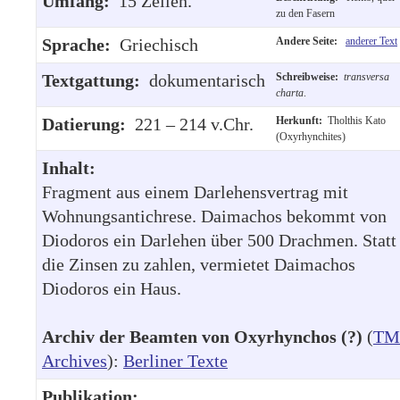
Umfang:
15 Zeilen.
zu den Fasern
Sprache:
Griechisch
Andere Seite:
anderer Text
Textgattung:
dokumentarisch
Schreibweise:
transversa
charta
.
Datierung:
221 – 214 v.Chr.
Herkunft:
Tholthis Kato
(Oxyrhynchites)
Inhalt:
Fragment aus einem Darlehensvertrag mit
Wohnungsantichrese. Daimachos bekommt von
Diodoros ein Darlehen über 500 Drachmen. Statt
die Zinsen zu zahlen, vermietet Daimachos
Diodoros ein Haus.
Archiv der Beamten von Oxyrhynchos (?)
(
TM
Archives
):
Berliner Texte
Publikation: