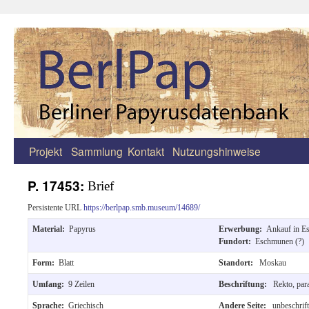
Projekt
Sammlung
Kontakt
Nutzungshinweise
Zum
Inhalt
P. 17453:
Brief
springen
Persistente URL
https://berlpap.smb.museum/14689/
Material:
Papyrus
Erwerbung:
Ankauf in E
Fundort:
Eschmunen (?)
Form:
Blatt
Standort:
Moskau
Umfang:
9 Zeilen
Beschriftung:
Rekto, para
Sprache:
Griechisch
Andere Seite:
unbeschrift