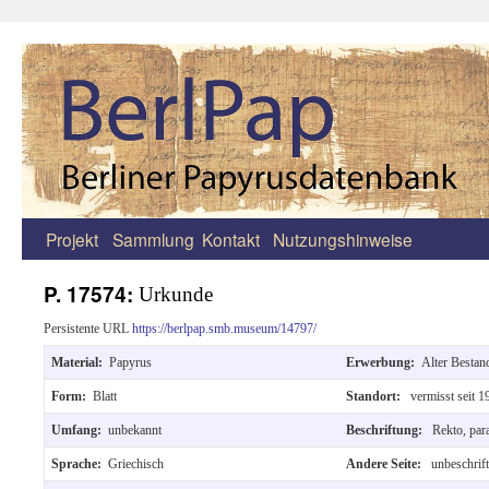
Projekt
Sammlung
Kontakt
Nutzungshinweise
Zum
Inhalt
P. 17574:
Urkunde
springen
Persistente URL
https://berlpap.smb.museum/14797/
Material:
Papyrus
Erwerbung:
Alter Bestan
Form:
Blatt
Standort:
vermisst seit 1
Umfang:
unbekannt
Beschriftung:
Rekto, para
Sprache:
Griechisch
Andere Seite:
unbeschrift