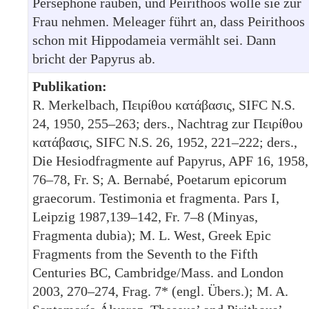
Persephone rauben, und Peirithoos wolle sie zur
Frau nehmen. Meleager führt an, dass Peirithoos
schon mit Hippodameia vermählt sei. Dann
bricht der Papyrus ab.
Publikation:
R. Merkelbach, Πειρίθου κατάβασις, SIFC N.S.
24, 1950, 255–263; ders., Nachtrag zur Πειρίθου
κατάβασις, SIFC N.S. 26, 1952, 221–222; ders.,
Die Hesiodfragmente auf Papyrus, APF 16, 1958,
76–78, Fr. S; A. Bernabé, Poetarum epicorum
graecorum. Testimonia et fragmenta. Pars I,
Leipzig 1987,139–142, Fr. 7–8 (Minyas,
Fragmenta dubia); M. L. West, Greek Epic
Fragments from the Seventh to the Fifth
Centuries BC, Cambridge/Mass. and London
2003, 270–274, Frag. 7* (engl. Übers.); M. A.