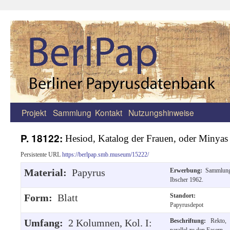
Projekt
Sammlung
Kontakt
Nutzungshinweise
Zum
Inhalt
P. 18122:
Hesiod, Katalog der Frauen, oder Minyas
springen
Persistente URL
https://berlpap.smb.museum/15222/
Material:
Papyrus
Erwerbung:
Sammlun
Ibscher 1962.
Form:
Blatt
Standort:
Papyrusdepot
Umfang:
2 Kolumnen, Kol. I:
Beschriftung:
Rekto,
parallel zu den Fasern