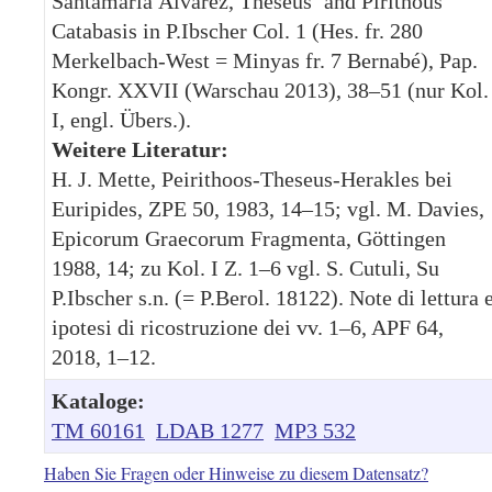
Santamaría Álvarez, Theseus’ and Pirithous’
Catabasis in P.Ibscher Col. 1 (Hes. fr. 280
Merkelbach-West = Minyas fr. 7 Bernabé), Pap.
Kongr. XXVII (Warschau 2013), 38–51 (nur Kol.
I, engl. Übers.).
Weitere Literatur:
H. J. Mette, Peirithoos-Theseus-Herakles bei
Euripides, ZPE 50, 1983, 14–15; vgl. M. Davies,
Epicorum Graecorum Fragmenta, Göttingen
1988, 14; zu Kol. I Z. 1–6 vgl. S. Cutuli, Su
P.Ibscher s.n. (= P.Berol. 18122). Note di lettura 
ipotesi di ricostruzione dei vv. 1–6, APF 64,
2018, 1–12.
Kataloge:
TM 60161
LDAB 1277
MP3 532
Haben Sie Fragen oder Hinweise zu diesem Datensatz?