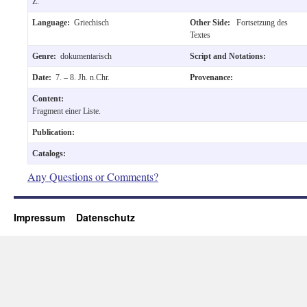
Z.
Language:
Griechisch
Other Side:
Fortsetzung des
Textes
Genre:
dokumentarisch
Script and Notations:
Date:
7. – 8. Jh. n.Chr.
Provenance:
Content:
Fragment einer Liste.
Publication:
Catalogs:
Any Questions or Comments?
Impressum
Datenschutz