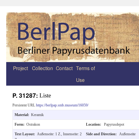
Project
Collection
Contact
Terms of
Zum
Use
Inhalt
springen
P. 31287:
Liste
Persistent URL
https://berlpap.smb.museum/16059/
Material:
Keramik
Form:
Ostrakon
Location:
Papyrusdepot
Text Layout:
Außenseite: 1 Z., Innenseite: 2
Side and Direction:
Außenseite