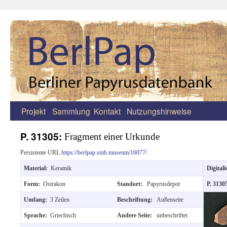
Projekt
Sammlung
Kontakt
Nutzungshinweise
Zum
Inhalt
P. 31305:
Fragment einer Urkunde
springen
Persistente URL
https://berlpap.smb.museum/16077/
Material:
Keramik
Digitali
Form:
Ostrakon
Standort:
Papyrusdepot
P. 3130
Umfang:
3 Zeilen
Beschriftung:
Außenseite
Sprache:
Griechisch
Andere Seite:
unbeschriftet