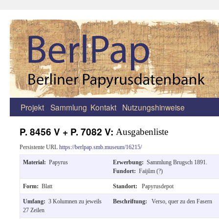
Projekt
Sammlung
Kontakt
Nutzungshinweise
Zum
Inhalt
P. 8456 V + P. 7082 V:
Ausgabenliste
springen
Persistente URL
https://berlpap.smb.museum/16215/
Material:
Papyrus
Erwerbung:
Sammlung Brugsch 1891.
Fundort:
Faijûm (?)
Form:
Blatt
Standort:
Papyrusdepot
Umfang:
3 Kolumnen zu jeweils
Beschriftung:
Verso, quer zu den Fasern
27 Zeilen