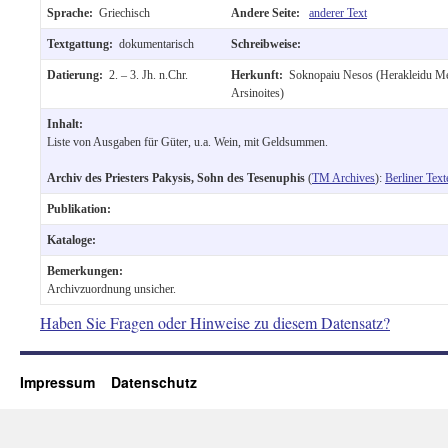
Sprache:
Griechisch
Andere Seite:
anderer Text
Textgattung:
dokumentarisch
Schreibweise:
Datierung:
2. – 3. Jh. n.Chr.
Herkunft:
Soknopaiu Nesos (Herakleidu Me
Arsinoites)
Inhalt:
Liste von Ausgaben für Güter, u.a. Wein, mit Geldsummen.
Archiv des Priesters Pakysis, Sohn des Tesenuphis
(
TM Archives
):
Berliner Text
Publikation:
Kataloge:
Bemerkungen:
Archivzuordnung unsicher.
Haben Sie Fragen oder Hinweise zu diesem Datensatz?
Impressum
Datenschutz