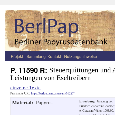
Projekt
Sammlung
Kontakt
Nutzungshinweise
Zum
Inhalt
P. 11590 R:
Steuerquittungen und 
springen
Leistungen von Eseltreibern
einzelne Texte
Persistente URL
https://berlpap.smb.museum/16227/
Material:
Papyrus
Erwerbung:
Grabung von
Friedrich Zucker in Gharabet
el-Gerza im Winter 1908/09.