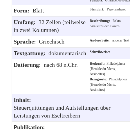
Fundort:
Gharabet el-Gerza
Form:
Blatt
Standort:
Papyrusdepot
Umfang:
32 Zeilen (teilweise
Beschriftung:
Rekto,
parallel zu den Fasern
in zwei Kolumnen)
Sprache:
Griechisch
Andere Seite:
anderer Text
Textgattung:
dokumentarisch
Schreibweise:
Datierung:
nach 68 n.Chr.
Herkunft:
Philadelpheia
(Herakleidu Meris,
Arsinoites)
Bezugsorte:
Philadelpheia
(Herakleidu Meris,
Arsinoites)
Inhalt:
Steuerquittungen und Aufstellungen über
Leistungen von Eseltreibern
Publikation: