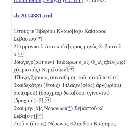
sb.20.14381.xml
1
ἔτους
ιε
Τιβερίου Κλαυδ[ίο]υ Καίσαρος
Σεβαστοῦ
2
Γερμανικοῦ Αὐτοκρ[ά]τ̣ο̣ρ̣ο̣ς̣ μηνὸς Σεβαστοῦ
κ
.
3
διαγεγρ(άφηκεν) Ἰσιδώρωι κ[αὶ] Φ̣[ιλ]α̣δέλ(φῳ)
χ(ειρισταῖς) Νεμε[σίων]
4
Παν̣εγβ̣ήουιος συνταξίμου τοῦ αὐτοῦ πεν[τε]-
5
καιδε̣κ̣ά̣τ̣ο̣υ̣ (ἔτους) Φιλαδ̣ελ(φίας) ἀργ(υρίου)
ῥυπ̣(αροῦ) (δραχμὰς) δεκα[δύο, (γίνονται)
(δραχμαὶ)
ιβ
],
6
καὶ μην[ὸ]ς̣ Νερωνιωι
(*)
Σεβαστοῦ
κζ
Σεβα̣[στῇ]
7
τοῦ
α
(ἔτους) Νέρ̣ωνος Κλαυδίου Καίσαρος