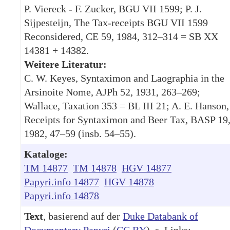
P. Viereck - F. Zucker, BGU VII 1599; P. J.
Sijpesteijn, The Tax-receipts BGU VII 1599
Reconsidered, CE 59, 1984, 312–314 = SB XX
14381 + 14382.
Weitere Literatur:
C. W. Keyes, Syntaximon and Laographia in the
Arsinoite Nome, AJPh 52, 1931, 263–269;
Wallace, Taxation 353 = BL III 21; A. E. Hanson,
Receipts for Syntaximon and Beer Tax, BASP 19
1982, 47–59 (insb. 54–55).
Kataloge:
TM 14877
TM 14878
HGV 14877
Papyri.info 14877
HGV 14878
Papyri.info 14878
Text
, basierend auf der
Duke Databank of
Documentary Papyri
(
CC BY
), s. Links: