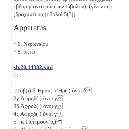
ἑβδομήκοντα μία (πεντώβολον), (γίνονται)
(δραχμαὶ)
οα̣
(ὀβολοὶ 5(?))
.
Apparatus
^
6. Νερωνείου
^
8. ὀκτώ
sb.20.14382.xml
1:
1
Τῦβ(ι)
β
Ἡρακ( ) Ἡρ( ) ὄνοι
δ
2
γ
Ἀφρο̣δ( ) ὄνοι
γ
3
δ
Ἀφροδ( ) ὄνοι
γ
4
ζ
Ἀφρ̣ο̣δ̣( ) ὄνοι
γ
5
̣
ιϛ
Π̣ετεμ̣ο̣ῦ̣ν̣(ις)