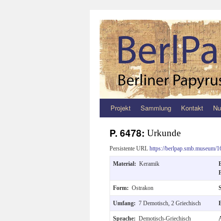
Projekt
Sammlung
Kontakt
Nu
Zum
Inhalt
P. 6478:
Urkunde
springen
Persistente URL
https://berlpap.smb.museum/1
Material:
Keramik
Form:
Ostrakon
Umfang:
7 Demotisch, 2 Griechisch
Sprache:
Demotisch-Griechisch