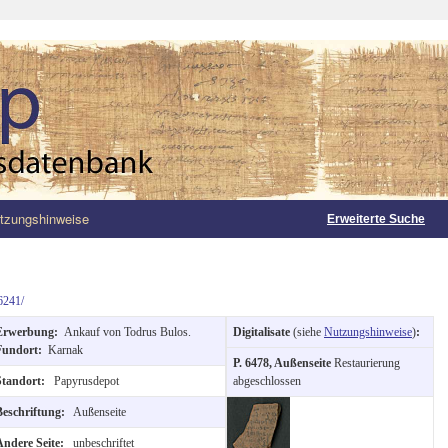
tzungshinweise
Erweiterte Suche
6241/
Erwerbung:
Ankauf von Todrus Bulos.
Digitalisate
(siehe
Nutzungshinweise
)
:
Fundort:
Karnak
P. 6478, Außenseite
Restaurierung
Standort:
Papyrusdepot
abgeschlossen
Beschriftung:
Außenseite
Andere Seite:
unbeschriftet