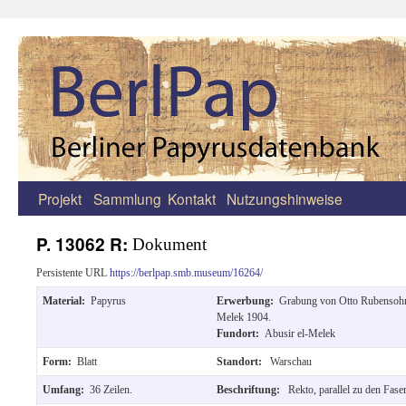
Projekt
Sammlung
Kontakt
Nutzungshinweise
Zum
Inhalt
P. 13062 R:
Dokument
springen
Persistente URL
https://berlpap.smb.museum/16264/
Material:
Papyrus
Erwerbung:
Grabung von Otto Rubensohn 
Melek 1904.
Fundort:
Abusir el-Melek
Form:
Blatt
Standort:
Warschau
Umfang:
36 Zeilen.
Beschriftung:
Rekto, parallel zu den Fase