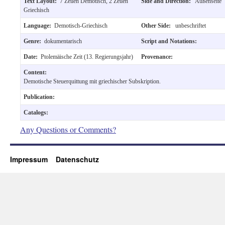
Text Layout:
7 Zeilen Demotisch, 2 Zeilen
Side and Direction:
Außenseite
Griechisch
Language:
Demotisch-Griechisch
Other Side:
unbeschriftet
Genre:
dokumentarisch
Script and Notations:
Date:
Ptolemäische Zeit (13. Regierungsjahr)
Provenance:
Content:
Demotische Steuerquittung mit griechischer Subskription.
Publication:
Catalogs:
Any Questions or Comments?
Impressum
Datenschutz