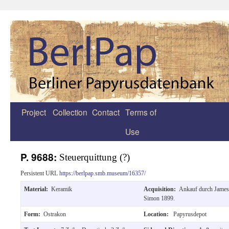
Project
Collection
Contact
Terms of
Zum
Use
Inhalt
springen
P. 9688:
Steuerquittung (?)
Persistent URL
https://berlpap.smb.museum/16357/
Material:
Keramik
Acquisition:
Ankauf durch James
Simon 1899.
Form:
Ostrakon
Location:
Papyrusdepot