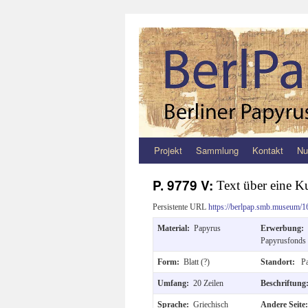
Projekt
Sammlung
Kontakt
Nu
Zum
Inhalt
P. 9779 V:
Text über eine K
springen
Persistente URL
https://berlpap.smb.museum/1
Material:
Papyrus
Erwerbung:
Papyrusfonds
Form:
Blatt (?)
Standort:
Pa
Umfang:
20 Zeilen
Beschriftun
Sprache:
Griechisch
Andere Seit