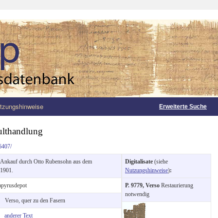
tzungshinweise
Erweiterte Suche
ulthandlung
6407/
Ankauf durch Otto Rubensohn aus dem
Digitalisate
(siehe
 1901.
Nutzungshinweise
)
:
pyrusdepot
P. 9779, Verso
Restaurierung
notwendig
g:
Verso, quer zu den Fasern
e:
anderer Text