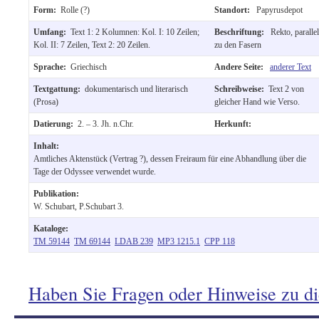
Form:
Rolle (?)
Standort:
Papyrusdepot
Umfang:
Text 1: 2 Kolumnen: Kol. I: 10 Zeilen;
Beschriftung:
Rekto, parallel
Kol. II: 7 Zeilen, Text 2: 20 Zeilen.
zu den Fasern
Sprache:
Griechisch
Andere Seite:
anderer Text
Textgattung:
dokumentarisch und literarisch
Schreibweise:
Text 2 von
(Prosa)
gleicher Hand wie Verso.
Datierung:
2. – 3. Jh. n.Chr.
Herkunft:
Inhalt:
Amtliches Aktenstück (Vertrag ?), dessen Freiraum für eine Abhandlung über die
Tage der Odyssee verwendet wurde.
Publikation:
W. Schubart, P.Schubart 3.
Kataloge:
TM 59144
TM 69144
LDAB 239
MP3 1215.1
CPP 118
Haben Sie Fragen oder Hinweise zu d