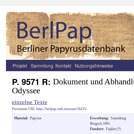
Projekt
Sammlung
Kontakt
Nutzungshinweise
Zum
Inhalt
P. 9571 R:
Dokument und Abhandlu
springen
Odyssee
einzelne Texte
Persistente URL
https://berlpap.smb.museum/16435/
Material:
Papyrus
Erwerbung:
Sammlung
Brugsch 1891.
Fundort:
Faijûm (?)