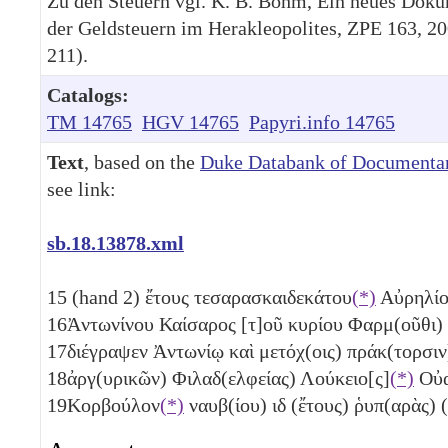
Zu den Steuern vgl. K. B. Böhm, Ein neues Dok
der Geldsteuern im Herakleopolites, ZPE 163, 20
211).
Catalogs:
TM 14765
HGV 14765
Papyri.info 14765
Text
, based on the
Duke Databank of Documentar
see link:
sb.18.13878.xml
15
(hand 2) ἔτους τεσαρασκαιδεκάτου
(*)
Αὐρηλ
16
Ἀντωνίνου Καίσαρος [τ]οῦ κυρίου Φαρμ(οῦθι)
17
διέγραψεν Ἀντωνίῳ καὶ μετόχ(οις) πράκ(τορσ
18
ἀργ(υρικῶν) Φιλαδ(ελφείας) Λούκειο[ς]
(*)
Οὐα
19
Κορβούλον
(*)
ναυβ(ίου)
ιδ
(ἔτους) ῥυπ(αρὰς) 