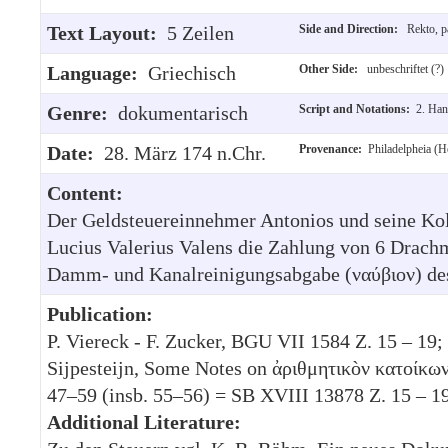
Text Layout:
5 Zeilen
Side and Direction:
Rekto, pa
Language:
Griechisch
Other Side:
unbeschriftet (?)
Genre:
dokumentarisch
Script and Notations:
2. Ha
Date:
28. März 174 n.Chr.
Provenance:
Philadelpheia (H
Content:
Der Geldsteuereinnehmer Antonios und seine Kol
Lucius Valerius Valens die Zahlung von 6 Drachm
Damm- und Kanalreinigungsabgabe (ναύβιον) des
Publication:
P. Viereck - F. Zucker, BGU VII 1584 Z. 15 – 19; 
Sijpesteijn, Some Notes on ἀριθμητικòν κατοίκων
47–59 (insb. 55–56) = SB XVIII 13878 Z. 15 – 19
Additional Literature: