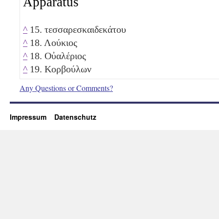
Apparatus
^
15. τεσσαρεσκαιδεκάτου
^
18. Λούκιος
^
18. Οὐαλέριος
^
19. Κορβούλων
Any Questions or Comments?
Impressum
Datenschutz