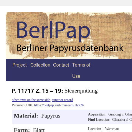
Project
Collection
Contact
Terms of
Zum
Use
Inhalt
springen
P. 11717 Z. 15 – 19:
Steuerquittung
other texts on the same side
,
superior record
Persistent URL
https://berlpap.smb.museum/16509/
Material:
Papyrus
Acquisition:
Grabung in Ghar
Find Location:
Gharabet el-G
Form:
Blatt
Location:
Warschau