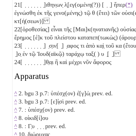
21
[ ̣ ̣ ̣ ̣ ̣ ̣ ̣]ιθην̣ων̣ λ̣[εγ(ομένη(?)) [ ̣ ̣] ἥπερ
(*)
ἐγνώσθη ἐκ τῆς γενο(μένης) τῷ
θ
(ἔτει) τῶν οὐσι
κτ[ή(σεων)]
22
[ὁροθεσίας] εἶναι τῆς [Μαι]κ(ηνατιανῆς) οὐσία
ἔρημος [ἐ]κ τοῦ πλείστου καταπεπ(τωκὼς) (ἀρου
23
[ ̣ ̣ ̣ ̣ ̣ ̣ ̣] ̣σ̣ιν[ ̣] ̣αφος τι ἀπὸ κα̣ὶ̣ τοῦ
κα
(ἔτους
̣]ο̣ ἐν τῷ Ἰουδ(αϊκῷ) ταράχῳ ταξ( ) υ ̣[ ̣]
24
[ ̣ ̣ ̣ ̣ ̣ ̣ ̣]θ̣α̣ι ἣ καὶ μέχρι νῦν ἄφορος
Apparatus
^
2. bgu 3 p.7: ὑπέσχ(ον) ἐ[γ]ὼ̣ prev. ed.
^
3. bgu 3 p.7: [ε]ἰ̣σὶ prev. ed.
^
7. : ὑπέσχ(ον) prev. ed.
^
8. οἰκιδ[ί]ου
^
8. : Γ̣υ ̣ ̣ ̣ prev. ed.
^
10. διώρυχας