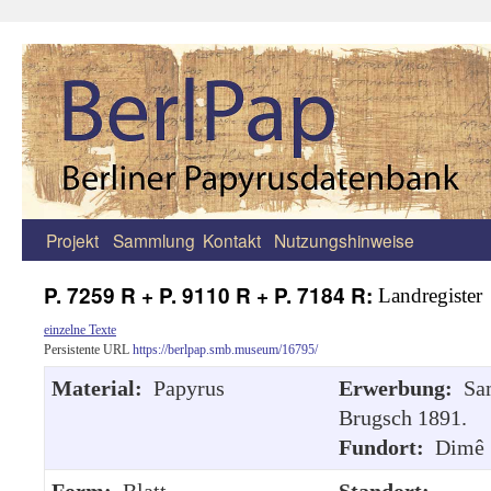
Projekt
Sammlung
Kontakt
Nutzungshinweise
Zum
Inhalt
P. 7259 R + P. 9110 R + P. 7184 R:
Landregister
springen
einzelne Texte
Persistente URL
https://berlpap.smb.museum/16795/
Material:
Papyrus
Erwerbung:
Sa
Brugsch 1891.
Fundort:
Dimê
Form:
Blatt
Standort: