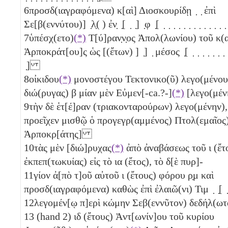
6
προσδ(ιαγραφόμενα) κ[αὶ] Διοσκουρίδῃ ̣ ̣ ἐπὶ
Σε[β(εννύτου)] ̣λ̣( ) ἐν̣ ̣[ ̣ ̣] ̣φ ̣[ ̣ ̣ ̣ ̣ ̣ ̣ ̣ ̣ ̣ ̣ ̣ ̣
7
ὑπέσχ(ετο)
(*)
Τ[ύ]ραν̣ν̣ος Ἀπολ(λωνίου) τοῦ κ(α
Ἁρποκράτ[ου]ς ὡς [(ἔτων) ] ̣] ̣ μέσος ̣[ ̣ ̣ ̣ ̣ ̣ ̣ ̣ ̣ ̣
̣]
8
οἰκιδου
(*)
μονοστέγου Τεκτονικο(ῦ) λεγο(μένου
διώ(ρυγας)
β
μίαν
μὲν Εὐμεν[-ca.?-]
(*)
[λεγο(μέ
9
τὴν δὲ ἑτ[έ]ραν (τριακονταρούρων) λεγο(μένην),
προεῖχεν μισθῷ ὁ προγεγρ(αμμένος) Πτολ(εμαῖος)
Ἁρποκρ[άτης]
10
τὰς μὲν [διώ]ρυχας
(*)
ἀπὸ ἀναβάσεως τοῦ
ι
(ἔτ
ἐκπεπ(τωκυίας) εἰς τὸ
ια
(ἔτος), τὸ δ[ὲ πυρ]-
11
γίον ἀ[πὸ τ]οῦ αὐτοῦ
ι
(ἔτους) φόρου
ρ̣μ
καὶ
προσδ(ιαγραφόμενα) καθὼς ἐπὶ ἐλαιῶ(νι) Τιμ ̣ ̣[ 
12
λεγομέν[ῳ π]ερὶ κώμην Σεβ(εννῦτον) δεδήλ(ω
13
(hand 2)
ιδ
(ἔτους) Ἀντ[ωνίν]ου τοῦ κυρίου