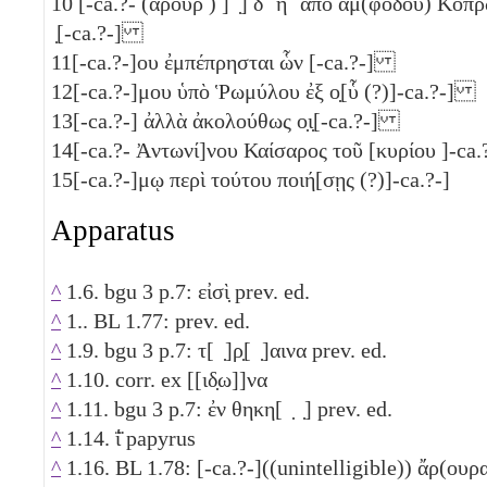
10
[-ca.?- (ἀρουρ ) ] ̣]
δ´
η´
ἀπὸ ἀμ(φόδου) Κοπρ
̣[-ca.?-]
11
[-ca.?-]ου ἐμπέπρησται ὧν [-ca.?-]
12
[-ca.?-]μου ὑπὸ Ῥωμύλου ἐξ ο̣[ὗ (?)]-ca.?-]
13
[-ca.?-] ἀλλὰ ἀκολούθως ο̣ι̣[-ca.?-]
14
[-ca.?- Ἀντωνί]νου Καίσαρος τοῦ [κυρίου ]-c
15
[-ca.?-]μῳ περὶ τούτου ποιή[σῃς (?)]-ca.?-]
Apparatus
^
1.6. bgu 3 p.7: εἰσὶ̣ prev. ed.
^
1.. BL 1.77: prev. ed.
^
1.9. bgu 3 p.7: τ[ ̣]ρ̣[ ̣]αινα prev. ed.
^
1.10. corr. ex [[ιδ̣ω]]να
^
1.11. bgu 3 p.7: ἐν θηκη[ ̣ ̣] prev. ed.
^
1.14. ΐ̈ papyrus
^
1.16. BL 1.78: [-ca.?-]((unintelligible)) ἄρ(ουρα