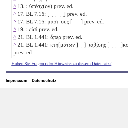
^
13. : ὑπέσχ(ον) prev. ed.
^
17. BL 7.16: [ ̣ ̣ ̣ ̣ ̣] prev. ed.
^
17. BL 7.16: μασ̣ι̣ ̣ους [ ̣ ̣ ̣] prev. ed.
^
19. : εἰσὶ prev. ed.
^
21. BL 1.441: ἅ̣περ prev. ed.
^
21. BL 1.441: κτη[μάτων ] ̣ ̣] ̣ισ̣θ̣ίσης̣ [ ̣ ̣ ̣ ̣]
prev. ed.
Haben Sie Fragen oder Hinweise zu diesem Datensatz?
Impressum
Datenschutz