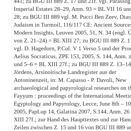
441; zu BGU III 889 Z. 17 und 21f. vgl. Parassog
Imperial Estates 28–29, Anm. 93 = BL VII 16 un
28; zu BGU III 889 vgl. M. Pucci Ben Zeev, Dias
Judaism in Turmoil, 116/117 CE: Ancient Source
Modern Insights, Leuven 2005, 51, N. 34 (engl. 
von Z. 21–24) = BL XIII 27; zu BGU III 889 Z. 
vgl. D. Hagedorn, P.Col. V 1 Verso 5 und der Pro
Aelius Socraticus, ZPE 153, 2005, S. 144, Anm. z
und 5–6 = BL XIII 27f.; zu BGU III 889 Z. 13–14
Jördens, Arsinoitische Landregister aus der
Antoninenzeit, in: M. Capasso - P. Davoli, New
archaeological and papyrological researches on t
Fayyum : proceedings of the International Meeti
Egyptology and Papyrology, Lecce, June 8th – 10
2005, PapLup 14, Galatina 2007, S.144, Anm. 26
XIII 27f.; zur Hand des Haupttextes und zur Han
Zeilen zwischen Z. 15 und 16 von BGU III 889 u