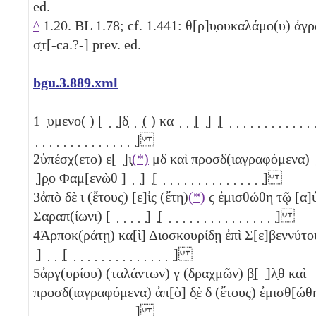
ed.
^
1.20. BL 1.78; cf. 1.441: θ[ρ]υ̣ουκαλάμο(υ) ἀγ
σ̣τ[-ca.?-] prev. ed.
bgu.3.889.xml
1
̣υμενο( ) [ ̣ ̣]δ̣ ̣ ̣( ) κα ̣ ̣ ̣[ ̣] ̣[ ̣ ̣ ̣ ̣ ̣ ̣ ̣ ̣ ̣ ̣ ̣ ̣ ̣ 
̣ ̣ ̣ ̣ ̣ ̣ ̣ ̣ ̣ ̣ ̣ ̣ ̣ ̣ ̣]
2
ὑπέσχ(ετο) ε[ ̣]ι̣
(*)
μδ
καὶ προσδ(ιαγραφόμενα) ̣[ 
̣]ρ̣ο Φαμ[ενὼθ ] ̣ ̣] ̣[ ̣ ̣ ̣ ̣ ̣ ̣ ̣ ̣ ̣ ̣ ̣ ̣ ̣ ̣ ̣]
3
ἀπὸ δὲ
ι
(ἔτους) [ε]ἰς (ἔτη)
(*)
ϛ
ἐμισθώθη τῷ [α]
Σαραπ(ίωνι) [ ̣ ̣ ̣ ̣ ̣] ̣[ ̣ ̣ ̣ ̣ ̣ ̣ ̣ ̣ ̣ ̣ ̣ ̣ ̣ ̣ ̣ ̣]
4
Ἁρποκ(ράτῃ) κα[ὶ] Διοσκουρίδῃ ἐπὶ Σ[ε]βεννύτου 
̣] ̣ ̣ ̣[ ̣ ̣ ̣ ̣ ̣ ̣ ̣ ̣ ̣ ̣ ̣ ̣ ̣ ̣ ̣]
5
ἀργ(υρίου) (ταλάντων)
γ
(δραχμῶν)
β̣
[ ̣]
λ̣θ
καὶ
προσδ(ιαγραφόμενα) ἀπ[ὸ] δ̣ὲ
δ
(ἔτους) ἐμισθ[ώθη ]
̣ ̣ ̣ ̣ ̣ ̣ ̣ ̣ ̣ ̣ ̣ ̣ ̣ ̣ ̣]