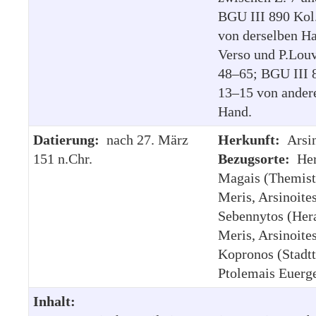
BGU III 890 Kol.
von derselben H
Verso und P.Louv
48–65; BGU III 
13–15 von ander
Hand.
Datierung:
nach 27. März
Herkunft:
Arsi
151 n.Chr.
Bezugsorte:
Her
Magais (Themis
Meris, Arsinoites
Sebennytos (Her
Meris, Arsinoites
Kopronos (Stadtt
Ptolemais Euerge
Inhalt: