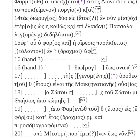
Φαρμο(ῦθι)
α
. ὑπέσχ(ετο)
(*)
Δεῖος Διονυσίου εἰς 
τὸ προκ(είμενον) πυργίο(ν) κ[αὶ]
14
τὰς διώρυγ̣[ας] δύο
εἰς (ἔτος(?)) ἓν
σὺν μ(ετ)ό̣χ
ἑτέρ[ο]ις ὡς
η̣
καθὼς κ̣α̣ὶ̣ ἐπὶ ἐλαιῶν(ι) Πάσσαλα
λεγ(ομένῳ) δεδήλ(ωται),
15
ἐφʼ οὗ ὁ φόρ[ος καὶ] ἡ αἵρεσις παράκ(ειται)
[(τάλαντον)] ἓν
? (δραχμαὶ)
Δφ
16
(hand 3) -- -- -- -- -- -- -- -- -- --
16
(hand 1) [ ̣ ̣ ̣ ̣ ̣ ̣ ̣] ̣ διω[ρυγ] ̣ ̣] ἕως ἀναπ(
17
[ ̣ ̣ ̣ ̣ ̣ ̣ ̣] ̣ ̣ ̣ ̣ ̣ τῆ[ς ][γενομ(ένης)]
(*)
ὁροθεσ
τ[οῦ]
θ
(ἔτους) εἶναι τῆς Μαικ(ηνατιανῆς) οὐσ[ίας
18
[ ̣ ̣ ̣ ̣ ̣ ̣ ̣]α Σώτου σ̣[ ̣ ̣ ̣ ̣ ̣ ̣ ̣] ̣ς τοῦ Σώτου
Θαήσιος ἀπὸ κώμη[ς ] ̣ ̣ ̣]
19
[ ̣ ̣ ̣ ̣ ̣ ̣ ̣] ̣ ἀπὸ Φαμ[ενὼθ τοῦ]
θ
(ἔτους) εἰς (
φόρ̣[ου] κατʼ ἔτος (δραχμὰς)
ρμ
καὶ
π[ροσδ(ιαγραφόμενα) [ ̣ ̣ ̣]
20
[ ̣ ̣ ̣ ἀπὸ Μ]εσορὴ παρ[έμει(?)]νεν ἕως νῦν.