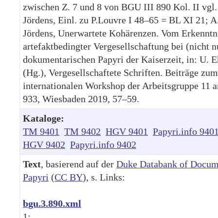
zwischen Z. 7 und 8 von BGU III 890 Kol. II vgl.
Jördens, Einl. zu P.Louvre I 48–65 = BL XI 21; A
Jördens, Unerwartete Kohärenzen. Vom Erkenntn
artefaktbedingter Vergesellschaftung bei (nicht n
dokumentarischen Papyri der Kaiserzeit, in: U. 
(Hg.), Vergesellschaftete Schriften. Beiträge zum
internationalen Workshop der Arbeitsgruppe 11
933, Wiesbaden 2019, 57–59.
Kataloge:
TM 9401
TM 9402
HGV 9401
Papyri.info 940
HGV 9402
Papyri.info 9402
Text
, basierend auf der
Duke Databank of Docum
Papyri
(
CC BY
), s. Links:
bgu.3.890.xml
1: