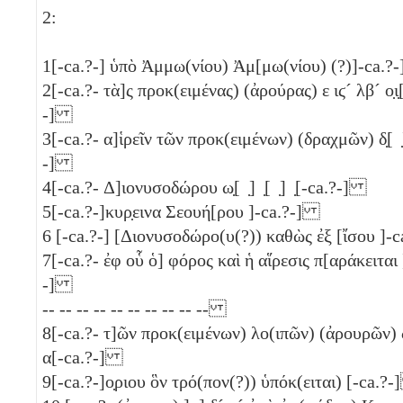
2:
1
[-ca.?-] ὑπὸ Ἀμμω(νίου) Ἀμ[μω(νίου) (?)]-ca.
2
[-ca.?- τὰ]ς προκ(ειμένας) (ἀρούρας)
ε
ιϛ´
λβ´
ο̣ι
-]
3
[-ca.?- α]ἱρεῖν τῶν προκ(ειμένων) (δραχμῶν)
δ̣
[ 
-]
4
[-ca.?- Δ]ιονυσοδώρου ω̣[ ̣] ̣[ ̣] ̣[-ca.?-]
5
[-ca.?-]κυρ̣εινα Σεουή[ρου ]-ca.?-]
6
[-ca.?-] [Διονυσοδώρο(υ(?)) καθὼς ἐξ [ἴσου ]
7
[-ca.?- ἐφ οὗ ὁ] φόρος καὶ ἡ αἵρεσις π[αράκειται 
-]
-- -- -- -- -- -- -- -- -- --
8
[-ca.?- τ]ῶν προκ(ειμένων) λο(ιπῶν) (ἀρουρῶν)
α[-ca.?-]
9
[-ca.?-]ο̣ριου ὃν τρό(πον(?)) ὑπόκ(ειται) [-ca.