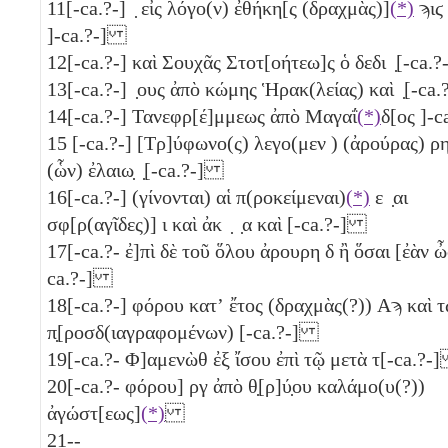
11
[-ca.?-] ̣ εἰς λόγο(ν) ἐθήκη[ς (δραχμὰς)]
(*)
ϡιϛ
]-ca.?-]
12
[-ca.?-] καὶ Σουχᾶς Στοτ[οήτεω]ς ὁ δεδι ̣[-ca
13
[-ca.?-] ̣ους ἀπὸ κώμης Ἡρακ(λείας) καὶ ̣[-c
14
[-ca.?-] Τανεφρ[έ]μμεως ἀπὸ Μαγαΐ
(*)
δ[ος ]-
15
[-ca.?-] [Τρ]ύφωνο(ς) λεγο(μεν ) (ἀρούρας)
ρ
(ὧν) ἐλαιω̣ ̣[-ca.?-]
16
[-ca.?-] (γίνονται) αἱ π(ροκείμεναι)
(*)
ε ̣αι
σφ[ρ(αγῖδες)]
ι
καὶ ἀκ ̣ ̣α καὶ [-ca.?-]
17
[-ca.?- ἐ]πὶ δὲ τοῦ ὅλου ἀρουρη δ ἢ ὅσαι [ἐὰν ὦ
ca.?-]
18
[-ca.?-] φόρου κατʼ ἔτος (δραχμὰς(?))
Αϡ
καὶ 
π̣[ροσδ(ιαγραφομένων) [-ca.?-]
19
[-ca.?- Φ]αμενὼθ ἐξ ἴσου ἐπὶ τῷ μετὰ τ[-ca.?
20
[-ca.?- φόρου]
ργ
ἀπὸ θ̣[ρ]ύ̣ου καλάμο(υ(?))
ἀγώστ[εως]
(*)
21
--