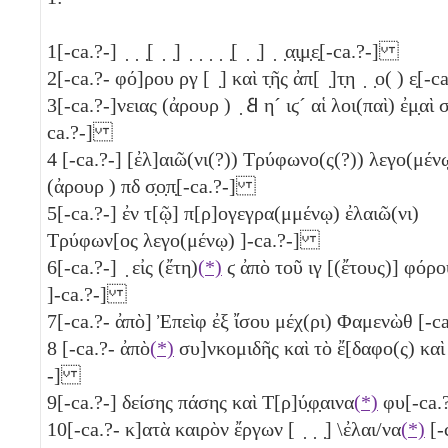
1
[-ca.?-] ̣ ̣ ̣[ ̣ ̣] ̣ ̣ ̣ ̣ ̣[ ̣ ̣] ̣ ̣α̣ι̣μ̣ε̣[-ca.?-]
2
[-ca.?- φό]ρου
ργ
[ ̣] καὶ τ̣ῆς ἀπ[ ̣]τ̣η ̣ ̣ο( ) ε̣[
3
[-ca.?-]νειας (ἀρουρ ) ̣
𐅸
η´
ιϛ´
αἱ λοι(παὶ) ἐμ̣αὶ σ̣
ca.?-]
4
[-ca.?-] [ἐλ]αιῶ(νι(?)) Τρύφωνο(ς(?)) λεγο(μέν
(ἀρουρ )
πδ
σ̣ο̣π̣[-ca.?-]
5
[-ca.?-] ἐν τ[ῷ] π[ρ]ογεγρα(μμένῳ) ἐλαιῶ(νι)
Τρύφων[ος λεγο(μένῳ) ]-ca.?-]
6
[-ca.?-] ̣ εἰς (ἔτη)
(*)
ϛ
ἀπὸ τοῦ
ιγ
[(ἔτους)] φόρο
]-ca.?-]
7
[-ca.?- ἀπὸ] Ἐπεὶφ ἐξ ἴσου μέχ(ρι) Φαμενὼθ [-
8
[-ca.?- ἀπὸ
(*)
συ]νκομιδῆς καὶ τὸ ἔ[δαφο(ς) καὶ 
-]
9
[-ca.?-] δείσης πάσης καὶ Τ[ρ]ύ̣φ̣αινα
(*)
φυ[-ca
10
[-ca.?- κ]ατὰ καιρὸν ἔργων [ ̣ ̣ ̣] \ἐλαι/να
(*)
[-