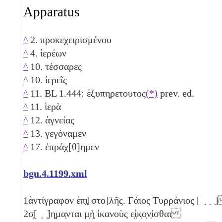
Apparatus
^
2. προκεχειρισμένου
^
4. ἱερέων
^
10. τέσσαρες
^
10. ἱερεῖς
^
11. BL 1.444: ἑξυπη̣ρετουτος
(*)
prev. ed.
^
11. ἱερὰ
^
12. ἁγνείας
^
13. γεγόναμεν
^
17. ἐπράχ[θ]ημεν
bgu.4.1199.xml
1
ἀντίγραφον ἐπ̣ι̣[στο]λῆς. Γάιος Τυρράνιος [ ̣ ̣ 
2
σ̣[ ̣ ̣]η̣μα̣νται μ̣ὴ̣ ἱκανοὺς ε̣ἰ̣κ̣ο̣ν̣ίσθαι