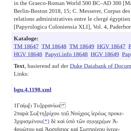
in the Graeco-Roman World 500 BC–AD 300 [Mate
Berlin-Boston 2018, 15; C. Messerer, Corpus des 
relations administratives entre le clergé égyptien
[Papyrologica Coloniensia XLI], Vol. 4, Paderbor
Kataloge:
TM 18647
TM 18648
TM 18649
HGV 18647
P
HGV 18648
Papyri.info 18648
HGV 18649
Pap
Text
, basierend auf der
Duke Databank of Docum
Links:
bgu.4.1198.xml
1
Γαί̣ω̣[ι Τυ]ρρανίωι
2
παρὰ Σω[τη]ρίχου τ̣ο̣ῦ̣ Νού̣χ̣ιος̣ ἱερέως προκε-
3
χιρισμένου
(*)
δὲ καὶ ὑπὸ τῶν σ̣υ̣ν̣ι̣ε̣ρ̣έ̣ων Ἁ-
4
ρυώτου καὶ Ἁρσιήσιος καὶ Σωτηρίχου ἱγε̣ρ̣ε̣-