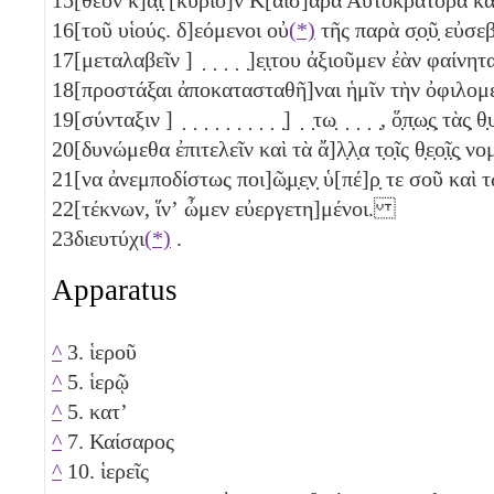
16
[τοῦ υἱούς. δ]εόμενοι οὐ
(*)
τῆς παρὰ σ̣ο̣ῦ̣ εὐσε
17
[μεταλαβεῖν ] ̣ ̣ ̣ ̣ ̣]ε̣ι̣του ἀξιοῦμεν ἐὰν φαίν
18
[προστάξαι ἀποκατασταθῆ]ναι ἡμῖν τὴν ὀφιλομ
19
[σύνταξιν ] ̣ ̣ ̣ ̣ ̣ ̣ ̣ ̣ ̣ ̣] ̣ ̣τω̣ ̣ ̣ ̣ ̣, ὅ̣π̣ω̣ς̣ τὰς̣ θ̣
20
[δυνώμεθα ἐπιτελεῖν καὶ τὰ ἄ]λ̣λ̣α τ̣ο̣ῖς θ̣ε̣ο̣ῖ̣ς̣ ν
21
[να ἀνεμποδίστως ποι]ῶ̣μ̣ε̣ν̣ ὑ[πέ]ρ̣ τε σοῦ κα
22
[τέκνων, ἵνʼ ὦμεν εὐεργετη]μένοι.
23
διευτύχι
(*)
.
Apparatus
^
3. ἱεροῦ
^
5. ἱερῷ
^
5. κατʼ
^
7. Καίσαρος
^
10. ἱερεῖς