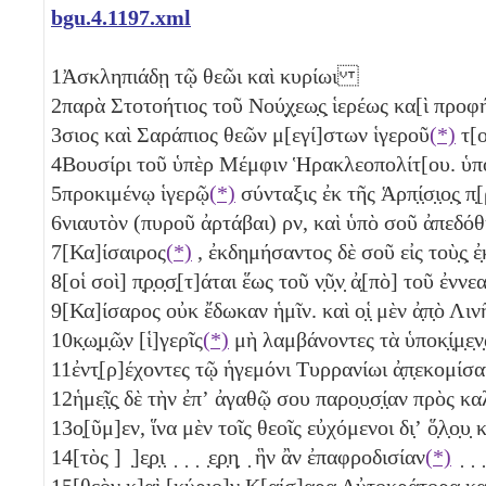
bgu.4.1197.xml
1
Ἀσκληπιάδῃ τῷ θεῶι καὶ κυρίωι
2
παρὰ Στοτοήτιος τοῦ Νού̣χ̣εω̣ς̣ ἱερέως κα[ὶ προφή
3
σιος καὶ Σαράπιος θεῶν μ[εγί]στων ἱγεροῦ
(*)
τ[
4
Βουσίρι τοῦ ὑπὲρ Μέμφιν Ἡρακλεοπολίτ[ου. ὑπ
5
προκιμένῳ ἱγερῷ
(*)
σύνταξις ἐκ τῆς Ἁρπ̣ί̣σ̣ι̣ο̣ς̣ π̣[ρ
6
νιαυτὸν (πυροῦ ἀρτάβαι)
ρν
, καὶ ὑπὸ σοῦ ἀπεδόθη
7
[Κα]ίσαιρος
(*)
, ἐκδημήσαντος δὲ σοῦ εἰς τοὺ̣ς̣ ἐ
8
[οἱ σοὶ] π̣ρ̣ο̣σ̣[τ]άται ἕως τοῦ ν̣ῦ̣ν̣ ἀ̣[πὸ] τοῦ 
9
[Κα]ίσαρος οὐκ ἔδωκαν ἡμῖν. καὶ ο̣ἱ̣ μὲν ἀ̣π̣ὸ Λι
10
κ̣ω̣μ̣ῶ̣ν [ἱ]γερῖς
(*)
μὴ λαμβάνοντες τὰ ὑποκ̣ί̣μ̣ε̣
11
ἐντ̣[ρ]έχοντες τῷ ἡγεμόνι Τυρρανίωι ἀ̣π̣εκομ
12
ἡμε̣ῖ̣ς̣ δὲ τὴν ἐπʼ ἀγαθῷ σου παρο̣υ̣σ̣ί̣αν πρὸς καλ̣[ὸ
13
ο̣[ῦμ]εν, ἵνα μὲν τοῖς θεοῖς εὐχόμενοι δι̣ʼ ὅ̣λ̣ο̣υ̣ κ
14
[τὸς ] ̣]ε̣ρ̣ι̣ ̣ ̣ ̣ ̣ε̣ρ̣η̣ ̣ ἣν ἂν ἐπαφροδισίαν
(*)
̣ ̣ 
15
[θεὸν κ]α̣ὶ̣ [κύριο]ν Κ[αίσ]αρα Αὐτοκράτορα κα