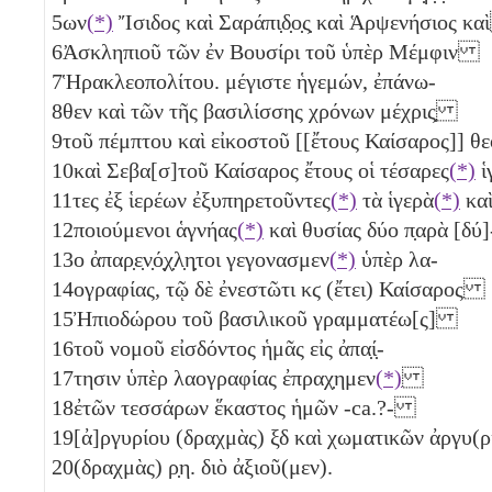
5
ων
(*)
Ἴσιδος καὶ Σαράπι̣δ̣ο̣ς̣ καὶ Ἁρψενήσιος 
6
Ἀσκληπιοῦ τῶν ἐν Βουσίρι τοῦ ὑπὲρ Μέμφιν
7
Ἡρακλεοπολίτου. μέγιστε ἡγεμών, ἐπάνω-
8
θεν καὶ τῶν τῆς βασιλίσσης χρόνων μέχρις̣
9
τοῦ πέμπτου καὶ εἰκοστοῦ [[ἔτους Καίσαρος]] 
10
καὶ Σεβα[σ]τοῦ Καίσαρος ἔτους οἱ τέσαρες
(*)
ἱ
11
τες ἐξ ἱερέων ἐξυπηρετοῦντες
(*)
τὰ ἱγερὰ
(*)
κ
12
ποιούμενοι ἁγνήας
(*)
καὶ θυσίας δύο
π̣αρὰ [δύ]
13
ο
ἀπαρ̣ε̣ν̣ό̣χ̣λ̣η̣τοι γεγονασμεν
(*)
ὑπὲρ λα-
14
ογραφίας, τῷ δὲ ἐνεστῶτι
κϛ
(ἔτει) Καίσαρος
15
Ἠπιοδώρου τοῦ βασιλικοῦ γραμματέω[ς]
16
τοῦ νομοῦ εἰσδόντος ἡμᾶς εἰς ἀπα̣ί̣-
17
τησιν ὑπὲρ λαογραφίας ἐπραχ̣ημεν
(*)
18
ἐτῶν τεσσάρων
ἕκαστος ἡμῶν -ca.?-
19
[ἀ]ργυρίου (δραχμὰς)
ξδ
καὶ χωματικῶν ἀργυ
20
(δραχμὰς)
ρ̣η
. διὸ ἀξιοῦ(μεν).