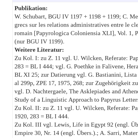
Publikation:
W. Schubart, BGU IV 1197 + 1198 + 1199; C. Mes
grecs sur les relations administratives entre le cl
romain [Papyrologica Coloniensia XLI], Vol. 1, P
(nur BGU IV 1199).
Weitere Literatur:
Zu Kol. I: zu Z. 11 vgl. U. Wilcken, Referate: P
283 = BL I 444; vgl. G. Poethke in Falivene, He
BL XI 25; zur Datierung vgl. G. Bastianini, Lista 
al 299p, ZPE 17, 1975, 268; zur Zugehörigkeit z
vgl. D. Nachtergaele, The Asklepiades and Athen
Study of a Linguistic Approach to Papyrus Lette
Zu Kol. II: zu Z. 11 vgl. U. Wilcken, Referate: 
1920, 283 = BL I 444.
Zu Kol. III vgl. Lewis, Life in Egypt 92 (engl. 
Empire 30, Nr. 14 (engl. Übers.).; A. Sarri, Mater