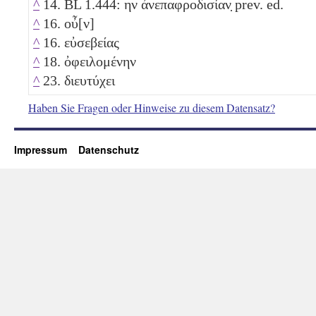
^
14. BL 1.444: ην ἀνεπαφροδισίαν̣ prev. ed.
^
16. οὖ[ν]
^
16. εὐσεβείας
^
18. ὀφειλομένην
^
23. διευτύχει
Haben Sie Fragen oder Hinweise zu diesem Datensatz?
Impressum
Datenschutz