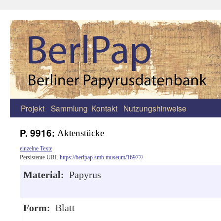
Projekt
Sammlung
Kontakt
Nutzungshinweise
Zum
Inhalt
P. 9916:
Aktenstücke
springen
einzelne Texte
Persistente URL
https://berlpap.smb.museum/16977/
Material:
Papyrus
Form:
Blatt