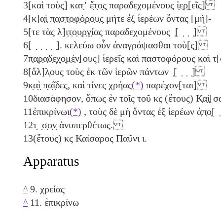
3
[καὶ τοὺς] κατ̣ʼ ἔ̣τ̣ο̣ς̣ παραδεχομένους ἱ̣ε̣ρ̣[εῖς]
4
[κ]α̣ὶ̣ π̣α̣σ̣τ̣ο̣φ̣ό̣ρ̣ο̣υ̣ς̣ μήτε ἐξ ἱερέων ὄντας [μή]-
5
[τε τὰς λ]ι̣τ̣ο̣υ̣ρ̣γ̣ίας παραδεχομένους ̣[ ̣ ̣ ̣]
6
[ ̣ ̣ ̣ ̣ ̣]. κελεύω οὖν ἀναγράψασθαι τοὺ[ς]
7
π̣α̣ρ̣α̣δ̣ε̣χ̣ο̣μ̣έ̣ν̣[ους] ἱερεῖς καὶ παστοφόρους κα
8
[ἄλ]λ̣ους τοὺς ἐκ τῶν ἱερῶν πάντων ̣[ ̣ ̣ ̣]
9
κ̣α̣ὶ̣ π̣α̣ῖ̣δες, καὶ τίνες χρήας
(*)
παρέχον[ται]
10
διασάφησον, ὅπως ἐν τοῖς τοῦ
κϛ
(ἔτους) Κ̣α̣ί
11
ἐπικρίνωι
(*)
, τοὺς δὲ μὴ ὄντας ἐξ ἱερέων ἀ̣π̣ο̣[ 
12
τ̣ ̣σ̣ο̣ν̣ ἀνυπερθέτως.
13
(ἔτους)
κϛ
Καίσαρος Παῦνι
ι
.
Apparatus
^
9. χρείας
^
11. ἐπικρίνω