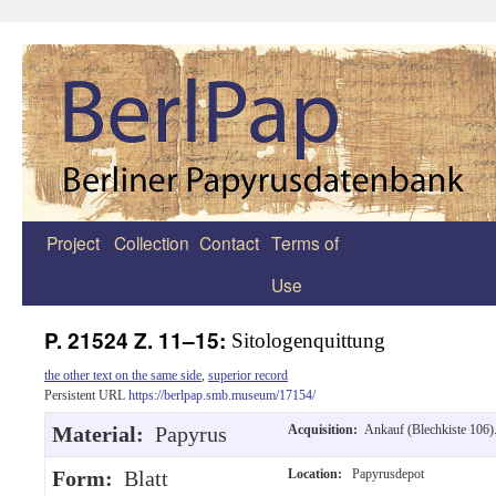
Project
Collection
Contact
Terms of
Zum
Use
Inhalt
springen
P. 21524 Z. 11–15:
Sitologenquittung
the other text on the same side
,
superior record
Persistent URL
https://berlpap.smb.museum/17154/
Material:
Papyrus
Acquisition:
Ankauf (Blechkiste 106)
Form:
Blatt
Location:
Papyrusdepot