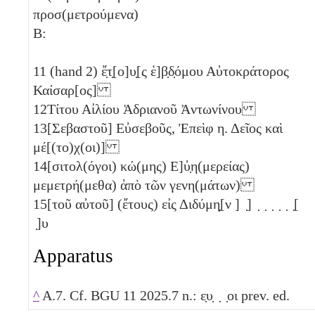
προσ(μετρούμενα)
B:
11
(hand 2) ἔ̣τ̣[ο]υ̣[ς ἑ]β̣δ̣όμου Αὐτοκράτορος
Καίσαρ[ος]
12
Τίτου Αἰλίου Ἁδριανοῦ Ἀντωνίνου
13
[Σεβαστοῦ] Εὐσεβοῦς, Ἐπεὶφ
η
. Δεῖος καὶ
μέ[(το)χ(οι)]
14
[σιτολ(όγοι) κώ(μης) Ε]ὐ̣η(μερείας)
μεμετρή(μεθα) ἀπὸ τῶν γενη(μάτων)
15
[τοῦ αὐτοῦ] (ἔτους) εἰς Διδύμη̣[ν ] ̣] ̣ ̣ ̣ ̣ ̣ ̣[
̣]υ
Apparatus
^
A.7. Cf. BGU 11 2025.7 n.: ε̣υ̣ ̣ ̣οι prev. ed.