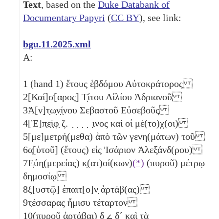
Text
, based on the
Duke Databank of
Documentary Papyri
(
CC BY
), see link:
bgu.11.2025.xml
A:
1
(hand 1) ἔτους ἑβδόμου Αὐτοκράτορος
2
[Καί]σ[αρος] Τ̣ίτου Αἰλίου Ἁδριανοῦ
3
Ἀ[ν]τ̣ω̣ν̣ί̣νου Σεβαστοῦ Εὐσεβοῦς
4
[Ἐ]π̣ε̣ὶ̣φ̣
ζ
. ̣ ̣ ̣ ̣ ̣ινος καὶ οἱ μέ(το)χ(οι)
5
[με]μετρή(μεθα) ἀπὸ τῶν γενη(μάτων) τοῦ
6
α̣[ὐτοῦ] (ἔτους) εἰς Ἰσάριον Ἀλεξάνδ(ρου)
7
Ε̣ὐη̣(μερείας) κ̣(ατ)οί(κων)
(*)
(πυροῦ) μέτρῳ
δημοσίῳ
8
ξ[υστῷ] ἐπαιτ[ο]ν̣ ἀρτάβ(ας)
9
τ̣έσσαρας
ἥμισυ
τέταρτον
10
(πυροῦ ἀρτάβαι)
δ
𐅵
δ´
καὶ τὰ