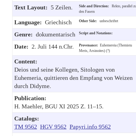
Text Layout:
5 Zeilen.
Side and Direction:
Rekto, parallel z
den Fasern
Language:
Griechisch
Other Side:
unbeschriftet
Genre:
dokumentarisch
Script and Notations:
Date:
2. Juli 144 n.Chr.
Provenance:
Euhemereia (Themistu
Meris, Arsinoites) (?)
Content:
Deios und seine Kollegen, Sitologen von
Euhemeria, quittieren den Empfang von Weizen
durch Didyme.
Publication:
H. Maehler, BGU XI 2025 Z. 11–15.
Catalogs:
TM 9562
HGV 9562
Papyri.info 9562