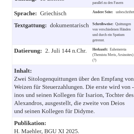
parallel zu den Fasern
Sprache:
Griechisch
Andere Seite:
unbeschriftet
Textgattung:
dokumentarisch
Schreibweise:
Quittungen
von verschiedenen Händen
und durch ein Spatium
getrennt.
Datierung:
2. Juli 144 n.Chr.
Herkunft:
Euhemereia
(Themistu Meris, Arsinoites)
(?)
Inhalt:
Zwei Sitologenquittungen über den Empfang von
Weizen für Steuerzahlungen. Die erste wird von -
inos und seinen Kollegen für Isarion, Tochter des
Alexandros, ausgestellt, die zweite von Deios
und seinen Kollegen für Didyme.
Publikation:
H. Maehler, BGU XI 2025.