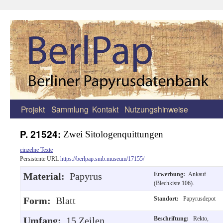
Projekt
Sammlung
Kontakt
Nutzungshinweise
Zum
Inhalt
P. 21524:
Zwei Sitologenquittungen
springen
einzelne Texte
Persistente URL
https://berlpap.smb.museum/17155/
Material:
Papyrus
Erwerbung:
Ankauf
(Blechkiste 106).
Form:
Blatt
Standort:
Papyrusdepot
Umfang:
15 Zeilen.
Beschriftung:
Rekto,