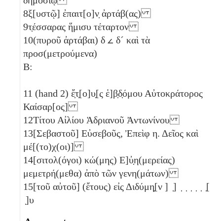
8
ξ[υστῷ] ἐπαιτ[ο]ν̣ ἀρτάβ(ας)
9
τ̣έσσαρας
ἥμισυ
τέταρτον
10
(πυροῦ ἀρτάβαι)
δ
𐅵
δ´
καὶ τὰ
προσ(μετρούμενα)
B:
11
(hand 2) ἔ̣τ̣[ο]υ̣[ς ἑ]β̣δ̣όμου Αὐτοκράτορος
Καίσαρ[ος]
12
Τίτου Αἰλίου Ἁδριανοῦ Ἀντωνίνου
13
[Σεβαστοῦ] Εὐσεβοῦς, Ἐπεὶφ
η
. Δεῖος καὶ
μέ[(το)χ(οι)]
14
[σιτολ(όγοι) κώ(μης) Ε]ὐ̣η(μερείας)
μεμετρή(μεθα) ἀπὸ τῶν γενη(μάτων)
15
[τοῦ αὐτοῦ] (ἔτους) εἰς Διδύμη̣[ν ] ̣] ̣ ̣ ̣ ̣ ̣ ̣[
̣]υ