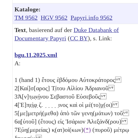
Kataloge:
TM 9562
HGV 9562
Papyri.info 9562
Text
, basierend auf der
Duke Databank of
Documentary Papyri
(
CC BY
), s. Link:
bgu.11.2025.xml
A:
1
(hand 1) ἔτους ἑβδόμου Αὐτοκράτορος
2
[Καί]σ[αρος] Τ̣ίτου Αἰλίου Ἁδριανοῦ
3
Ἀ[ν]τ̣ω̣ν̣ί̣νου Σεβαστοῦ Εὐσεβοῦς
4
[Ἐ]π̣ε̣ὶ̣φ̣
ζ
. ̣ ̣ ̣ ̣ ̣ινος καὶ οἱ μέ(το)χ(οι)
5
[με]μετρή(μεθα) ἀπὸ τῶν γενη(μάτων) τοῦ
6
α̣[ὐτοῦ] (ἔτους) εἰς Ἰσάριον Ἀλεξάνδ(ρου)
7
Ε̣ὐη̣(μερείας) κ̣(ατ)οί(κων)
(*)
(πυροῦ) μέτρῳ
δημοσίῳ