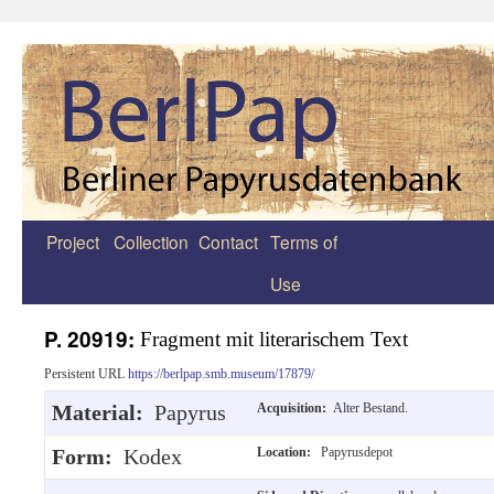
Project
Collection
Contact
Terms of
Zum
Use
Inhalt
springen
P. 20919:
Fragment mit literarischem Text
Persistent URL
https://berlpap.smb.museum/17879/
Material:
Papyrus
Acquisition:
Alter Bestand.
Form:
Kodex
Location:
Papyrusdepot