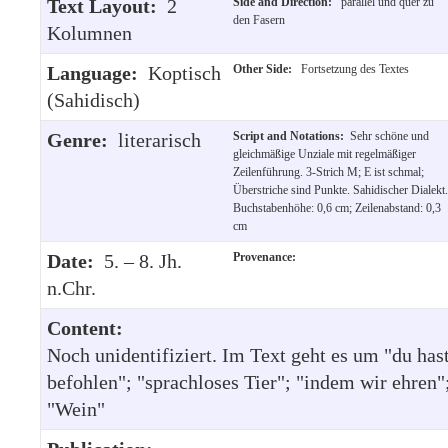
Text Layout:
2
Side and Direction:
parallel und quer zu
den Fasern
Kolumnen
Language:
Koptisch
Other Side:
Fortsetzung des Textes
(Sahidisch)
Genre:
literarisch
Script and Notations:
Sehr schöne und
gleichmäßige Unziale mit regelmäßiger
Zeilenführung. 3-Strich M; E ist schmal;
Überstriche sind Punkte. Sahidischer Dialekt.
Buchstabenhöhe: 0,6 cm; Zeilenabstand: 0,3
cm
Date:
5. – 8. Jh.
Provenance:
n.Chr.
Content:
Noch unidentifiziert. Im Text geht es um "du has
befohlen"; "sprachloses Tier"; "indem wir ehren"
"Wein"