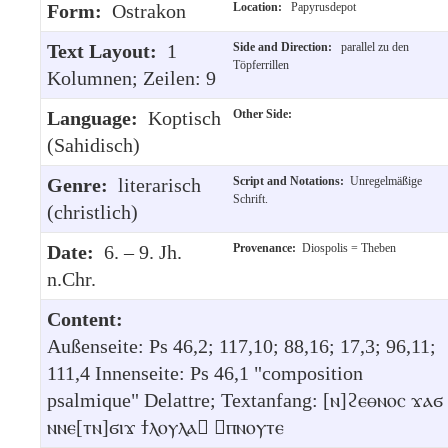
Form:
Ostrakon
Location:
Papyrusdepot
Text Layout:
1
Side and Direction:
parallel zu den
Töpferrillen
Kolumnen; Zeilen: 9
Language:
Koptisch
Other Side:
(Sahidisch)
Genre:
literarisch
Script and Notations:
Unregelmäßige
Schrift.
(christlich)
Date:
6. – 9. Jh.
Provenance:
Diospolis = Theben
n.Chr.
Content:
Außenseite: Ps 46,2; 117,10; 88,16; 17,3; 96,11;
111,4 Innenseite: Ps 46,1 "composition
psalmique" Delattre; Textanfang: [ⲛ]ϩⲉⲑⲛⲟⲥ ϫⲁϭ
ⲛⲛⲉ[ⲧⲛ]ϭⲓϫ ϯⲗⲟⲩⲗⲁ ⲡⲛⲟⲩⲧⲉ