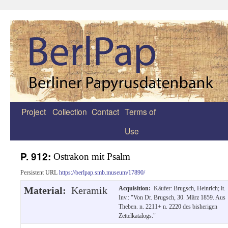
Project
Collection
Contact
Terms of
Zum
Use
Inhalt
springen
P. 912:
Ostrakon mit Psalm
Persistent URL
https://berlpap.smb.museum/17890/
Material:
Keramik
Acquisition:
Käufer: Brugsch, Heinrich; lt.
Inv.: "Von Dr. Brugsch, 30. März 1859. Aus
Theben. n. 2211+ n. 2220 des bisherigen
Zettelkatalogs."