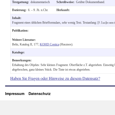
Textgattung:
dokumentarisch
Schreibweise:
Geübte Dokumenthand.
Datierung:
6. – 9. Jh. n.Chr.
Herkunft:
Inhalt:
Fragment eines üblichen Briefformulars, sehr wenig Text. Textanfang: [ϯ ϩⲁⲑ]ⲏ ⲙⲉⲛ
Publikation:
Weitere Literatur:
Beltz, Katalog II, 177;
KOHD Coptica
(Hasznos).
Kataloge:
Bemerkungen:
Erhaltung des Objekts: Sehr kleines Fragment. Oberfläche z.T. abgerieben. Einseitig b
abgebrochen, ganz kleines Stück. Die Tinte ist etwas abgerieben.
Haben Sie Fragen oder Hinweise zu diesem Datensatz?
Impressum
Datenschutz