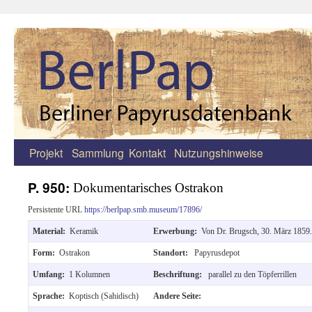
Projekt
Sammlung
Kontakt
Nutzungshinweise
Zum
Inhalt
P. 950:
Dokumentarisches Ostrakon
springen
Persistente URL
https://berlpap.smb.museum/17896/
Material:
Keramik
Erwerbung:
Von Dr. Brugsch, 30. März 1859. 
Form:
Ostrakon
Standort:
Papyrusdepot
Umfang:
1 Kolumnen
Beschriftung:
parallel zu den Töpferrillen
Sprache:
Koptisch (Sahidisch)
Andere Seite: