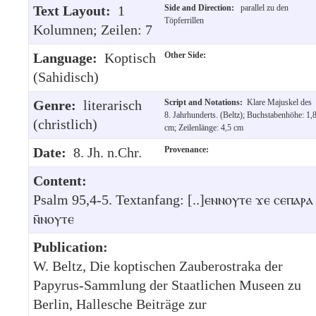
Text Layout:
1
Side and Direction:
parallel zu den
Töpferrillen
Kolumnen; Zeilen: 7
Language:
Koptisch
Other Side:
(Sahidisch)
Genre:
literarisch
Script and Notations:
Klare Majuskel des
8. Jahrhunderts. (Beltz); Buchstabenhöhe: 1,
(christlich)
cm; Zeilenlänge: 4,5 cm
Date:
8. Jh. n.Chr.
Provenance:
Content:
Psalm 95,4-5. Textanfang: [..]ⲉⲛⲛⲟⲩⲧⲉ ϫⲉ ⲥⲉⲡⲁⲣⲁ
ⲛ̄ⲛⲟⲩⲧⲉ
Publication:
W. Beltz, Die koptischen Zauberostraka der
Papyrus-Sammlung der Staatlichen Museen zu
Berlin, Hallesche Beiträge zur