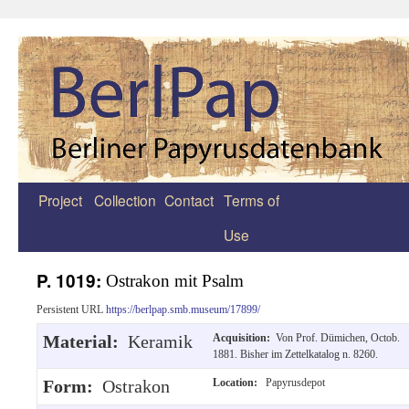
Project
Collection
Contact
Terms of
Zum
Use
Inhalt
springen
P. 1019:
Ostrakon mit Psalm
Persistent URL
https://berlpap.smb.museum/17899/
Material:
Keramik
Acquisition:
Von Prof. Dümichen, Octob.
1881. Bisher im Zettelkatalog n. 8260.
Form:
Ostrakon
Location:
Papyrusdepot