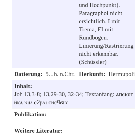
und Hochpunkt).
Paragraphoi nicht
ersichtlich. I mit
Trema, EI mit
Rundbogen.
Linierung/Rastrierung
nicht erkennbar.
(Schüssler)
Datierung:
5. Jh. n.Chr.
Herkunft:
Hermupoli
Inhalt:
Joh 13,3-8; 13,29-30, 32-34; Textanfang: ⲁⲡⲉⲓⲱⲧ 
ⲛ︦ⲕⲁ ⲛⲓⲙ ⲉϩⲣⲁⲓ̈ ⲉⲛⲉϥϭⲓϫ
Publikation:
Weitere Literatur: