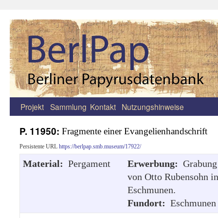
Projekt
Sammlung
Kontakt
Nutzungshinweise
Zum
Inhalt
P. 11950:
Fragmente einer Evangelienhandschrift
springen
Persistente URL
https://berlpap.smb.museum/17922/
Material:
Pergament
Erwerbung:
Grabung
von Otto Rubensohn i
Eschmunen.
Fundort:
Eschmunen