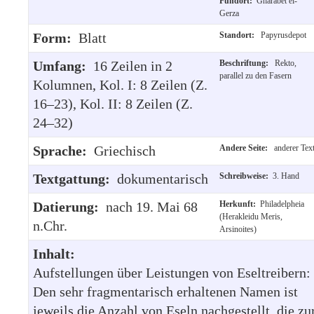
Fundort:
Gharabet el-
Gerza
Form:
Blatt
Standort:
Papyrusdepot
Umfang:
16 Zeilen in 2
Beschriftung:
Rekto,
parallel zu den Fasern
Kolumnen, Kol. I: 8 Zeilen (Z.
16–23), Kol. II: 8 Zeilen (Z.
24–32)
Sprache:
Griechisch
Andere Seite:
anderer Tex
Textgattung:
dokumentarisch
Schreibweise:
3. Hand
Datierung:
nach 19. Mai 68
Herkunft:
Philadelpheia
(Herakleidu Meris,
n.Chr.
Arsinoites)
Inhalt:
Aufstellungen über Leistungen von Eseltreibern:
Den sehr fragmentarisch erhaltenen Namen ist
jeweils die Anzahl von Eseln nachgestellt, die zu