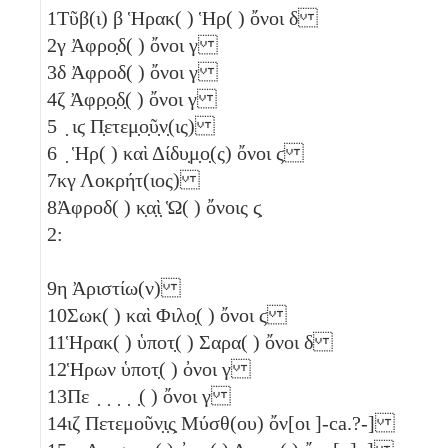
1
Τῦβ(ι)
β
Ἡρακ( ) Ἡρ( ) ὄνοι
δ
2
γ
Ἀφρο̣δ( ) ὄνοι
γ
3
δ
Ἀφροδ( ) ὄνοι
γ
4
ζ
Ἀφρ̣ο̣δ̣( ) ὄνοι
γ
5
̣
ιϛ
Π̣ετεμ̣ο̣ῦ̣ν̣(ις)
6
̣ Ἡρ( ) καὶ Δίδυ̣μ̣ο̣(ς) ὄνοι
ϛ
7
κγ
Λοκρήτ(ιος)
8
Ἀφροδ( ) κ̣α̣ὶ̣ Ὡ( ) ὄνοις
ϛ̣
2:
9
η
Ἀριστίω(ν)
10
Σωκ( ) καὶ Φιλο̣( ) ὄνοι
ϛ
11
Ἡρακ( ) ὑποτ̣( ) Σαρα( ) ὄνοι
δ
12
Ἡρων ὑποτ̣( ) ὀνοι
γ
13
Πε ̣ ̣ ̣ ̣ ̣( ) ὄνοι
γ
14
ιζ
Πετεμοῦν̣ι̣ς̣ Μύσθ(ου) ὄν[οι ]-ca.?-]