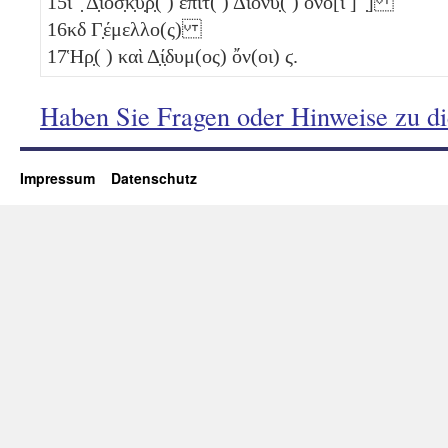
15
ι
̣ Δ̣ιοσ̣κ̣υ̣ρ̣( ) ἐπιτ( ) Διονυ̣( ) ὄνο[ι ] ̣]
16
κδ
Γ̣έμελλο(ς)
17
Ἡρ̣( ) καὶ Δ̣ί̣δυμ(ος) ὄν(οι)
ϛ
.
Haben Sie Fragen oder Hinweise zu d
Impressum
Datenschutz