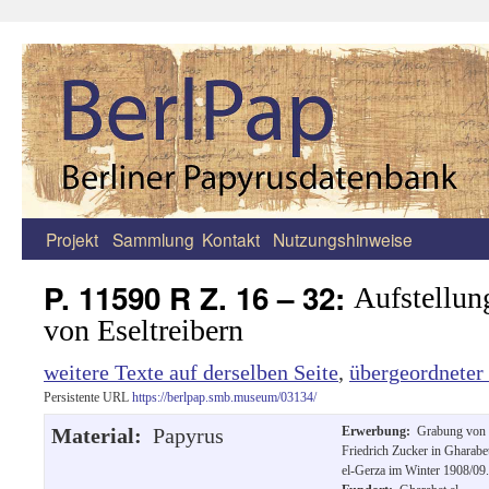
Projekt
Sammlung
Kontakt
Nutzungshinweise
Zum
Inhalt
P. 11590 R Z. 16 – 32:
Aufstellun
springen
von Eseltreibern
weitere Texte auf derselben Seite
,
übergeordneter
Persistente URL
https://berlpap.smb.museum/03134/
Material:
Papyrus
Erwerbung:
Grabung von
Friedrich Zucker in Gharabe
el-Gerza im Winter 1908/09.