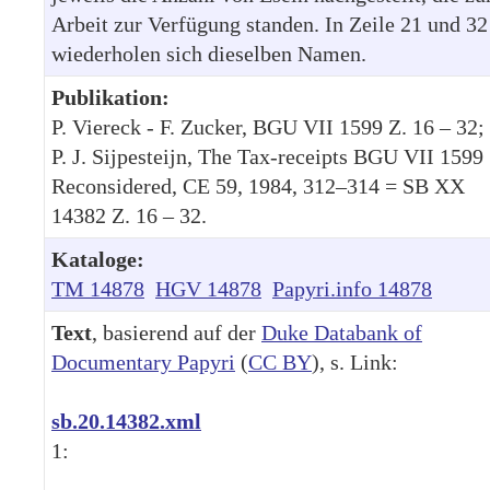
Arbeit zur Verfügung standen. In Zeile 21 und 32
wiederholen sich dieselben Namen.
Publikation:
P. Viereck - F. Zucker, BGU VII 1599 Z. 16 – 32;
P. J. Sijpesteijn, The Tax-receipts BGU VII 1599
Reconsidered, CE 59, 1984, 312–314 = SB XX
14382 Z. 16 – 32.
Kataloge:
TM 14878
HGV 14878
Papyri.info 14878
Text
, basierend auf der
Duke Databank of
Documentary Papyri
(
CC BY
), s. Link:
sb.20.14382.xml
1: