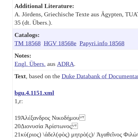
Additional Literature:
A. Jördens, Griechische Texte aus Ägypten, TUAT
35 (dt. Übers.).
Catalogs:
TM 18568
HGV 18568e
Papyri.info 18568
Notes:
Engl. Übers.
aus
ADRA
.
Text
, based on the
Duke Databank of Documentar
bgu.4.1151.xml
1,r:
19
Ἀλέξανδρος Νικοδήμου
20
Διονυσία Ἀρίστωνος
21
κύ(ριος) \ἀδελ(φὸς) μητρὸ(ς)/ Ἀγαθεῖνος Φι