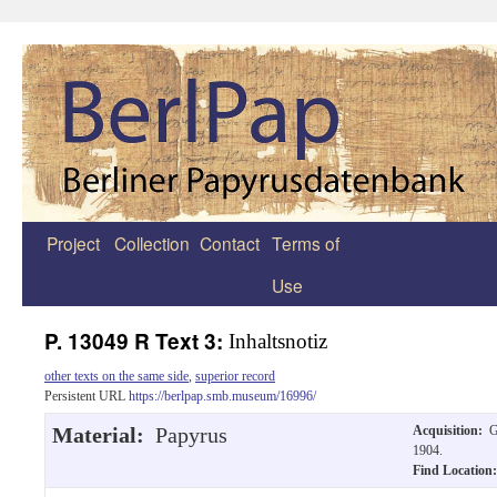
Project
Collection
Contact
Terms of
Zum
Use
Inhalt
springen
P. 13049 R Text 3:
Inhaltsnotiz
other texts on the same side
,
superior record
Persistent URL
https://berlpap.smb.museum/16996/
Material:
Papyrus
Acquisition:
G
1904.
Find Locatio