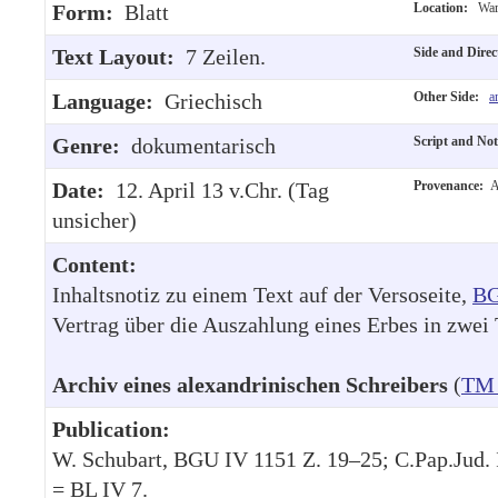
Form:
Blatt
Location:
War
Text Layout:
7 Zeilen.
Side and Dire
Language:
Griechisch
Other Side:
a
Genre:
dokumentarisch
Script and No
Date:
12. April 13 v.Chr. (Tag
Provenance:
A
unsicher)
Content:
Inhaltsnotiz zu einem Text auf der Versoseite,
BG
Vertrag über die Auszahlung eines Erbes in zwei 
Archiv eines alexandrinischen Schreibers
(
TM 
Publication:
W. Schubart, BGU IV 1151 Z. 19–25; C.Pap.Jud. I
= BL IV 7.