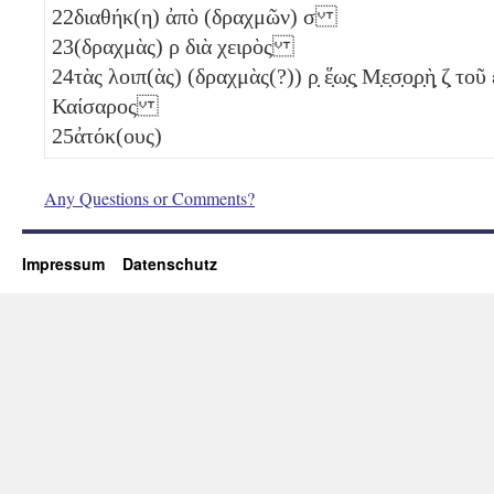
22
διαθήκ(η) ἀπὸ (δραχμῶν)
σ
23
(δραχμὰς)
ρ
διὰ χειρὸς
24
τὰς λοιπ(ὰς) (δραχμὰς(?))
ρ̣
ἕ̣ω̣ς̣ Μ̣ε̣σ̣ο̣ρ̣ὴ̣
ζ̣
τοῦ ε̣ἰ
Καίσαρος
25
ἀτόκ(ους)
Any Questions or Comments?
Impressum
Datenschutz