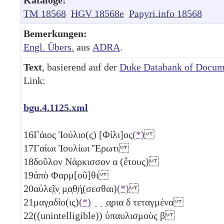
TM 18568
HGV 18568e
Papyri.info 18568
Bemerkungen:
Engl. Übers.
aus
ADRA
.
Text
, basierend auf der
Duke Databank of Docum
Link:
bgu.4.1125.xml
16
Γάιος Ἰούλιο(ς) [Φίλι]ος
(*)
17
Γαίωι Ἰουλίωι Ἔρωτι
18
δοῦλον Νάρκισσον
α
(ἔτους)
19
ἀπὸ Φαρμ[οῦ]θι
20
αὐλε̣ῖ̣ν̣ μ̣α̣θ̣ή̣(σεσθαι)
(*)
21
μαγ̣αδίο(ις)
(*)
̣ ̣ ̣α̣ρια
δ
τεταγμένα
22
((unintelligible)) ὑπαυλισμοὺς
β