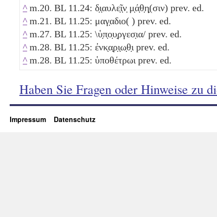
^
m.20. BL 11.24: δ̣ι̣αυλε̣ῖ̣ν̣ μ̣ά̣θ̣η̣(σιν) prev. ed.
^
m.21. BL 11.25: μαγ̣αδιο( ) prev. ed.
^
m.27. BL 11.25: \ὑ̣π̣ο̣υ̣ργεσ̣ια/ prev. ed.
^
m.28. BL 11.25: ἐνκ̣α̣ρ̣ι̣ω̣θ̣ι prev. ed.
^
m.28. BL 11.25: ὑποθέτρωι prev. ed.
Haben Sie Fragen oder Hinweise zu d
Impressum
Datenschutz