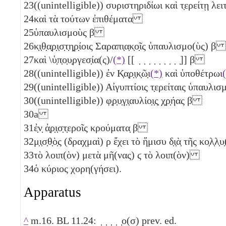
23
((unintelligible)) συριστηριδίωι καὶ τ̣ερείτῃ λειτ
24
καὶ τὰ τούτων ἐπιθέματα
25
ὑπαυλισμοὺς
β
26
κ̣ι̣θ̣α̣ρ̣ι̣σ̣τ̣η̣ρ̣ίοις Σαραπι̣α̣κ̣ο̣ῖς ὑπαυλισμο(ὺς)
β
27
καὶ \ὑ̣π̣ο̣υ̣ργεσ̣ία(ς)/
(*)
[[ ̣ ̣ ̣ ̣ ̣ ̣ ̣ ̣ ̣]]
β
28
((unintelligible)) ἐν Κ̣α̣ρ̣ι̣κ̣ῶ̣ι
(*)
καὶ ὑποθέτρωι
29
((unintelligible)) Αἰγυπτίοις τ̣ερείταις ὑπαυλι
30
((unintelligible)) φ̣ρ̣υ̣γ̣ι̣αυλίο̣ι̣ς̣ χ̣ρ̣ήας
β
30a
31
ἐ̣ν̣ ἀ̣ρ̣ι̣σ̣τ̣εροῖς κρούματα̣
β
32
μ̣ι̣σ̣θ̣ὸ̣ς (δραχμαὶ)
ρ
ἔχει τὸ ἥμισυ δ̣ι̣ὰ̣ τῆς κο̣λ̣
33
τὸ λοιπ(ὸν) μετὰ μῆ(νας)
ϛ
τὸ λοιπ(ὸν)
34
ὁ κύριος χορη(γήσει).
Apparatus
^
m.16. BL 11.24: ̣ ̣ ̣ ̣ ̣ο(σ) prev. ed.