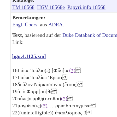
TM 18568
HGV 18568e
Papyri.info 18568
Bemerkungen:
Engl. Übers.
aus
ADRA
.
Text
, basierend auf der
Duke Databank of Docum
Link:
bgu.4.1125.xml
16
Γάιος Ἰούλιο(ς) [Φίλι]ος
(*)
17
Γαίωι Ἰουλίωι Ἔρωτι
18
δοῦλον Νάρκισσον
α
(ἔτους)
19
ἀπὸ Φαρμ[οῦ]θι
20
αὐλε̣ῖ̣ν̣ μ̣α̣θ̣ή̣(σεσθαι)
(*)
21
μαγ̣αδίο(ις)
(*)
̣ ̣ ̣α̣ρια
δ
τεταγμένα
22
((unintelligible)) ὑπαυλισμοὺς
β