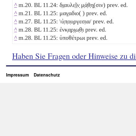
^
m.20. BL 11.24: δ̣ι̣αυλε̣ῖ̣ν̣ μ̣ά̣θ̣η̣(σιν) prev. ed.
^
m.21. BL 11.25: μαγ̣αδιο( ) prev. ed.
^
m.27. BL 11.25: \ὑ̣π̣ο̣υ̣ργεσ̣ια/ prev. ed.
^
m.28. BL 11.25: ἐνκ̣α̣ρ̣ι̣ω̣θ̣ι prev. ed.
^
m.28. BL 11.25: ὑποθέτρωι prev. ed.
Haben Sie Fragen oder Hinweise zu d
Impressum
Datenschutz