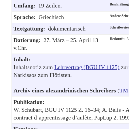
Umfang:
19 Zeilen.
Beschriftun
Sprache:
Griechisch
Andere Seit
Textgattung:
dokumentarisch
Schreibweis
Datierung:
27. März – 25. April 13
Herkunft:
A
v.Chr.
Inhalt:
Inhaltsnotiz zum
Lehrvertrag (BGU IV 1125)
zur
Narkissos zum Flötisten.
Archiv eines alexandrinischen Schreibers
(
TM 
Publikation:
W. Schubart, BGU IV 1125 Z. 16–34; A. Bélis - A
contract d’apprentissage d’aulète, PapLup 2, 19
Kataloge: