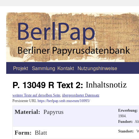
Projekt
Sammlung
Kontakt
Nutzungshinweise
Zum
Inhalt
P. 13049 R Text 2:
Inhaltsnotiz
springen
weitere Texte auf derselben Seite
,
übergeordneter Datensatz
Persistente URL
https://berlpap.smb.museum/16995/
Material:
Papyrus
Erwerbung
1904.
Fundort:
Ab
Form:
Blatt
Standort:
W