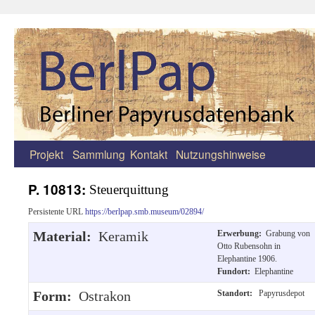
Projekt
Sammlung
Kontakt
Nutzungshinweise
Zum
Inhalt
P. 10813:
Steuerquittung
springen
Persistente URL
https://berlpap.smb.museum/02894/
Material:
Keramik
Erwerbung:
Grabung von
Otto Rubensohn in
Elephantine 1906.
Fundort:
Elephantine
Form:
Ostrakon
Standort:
Papyrusdepot