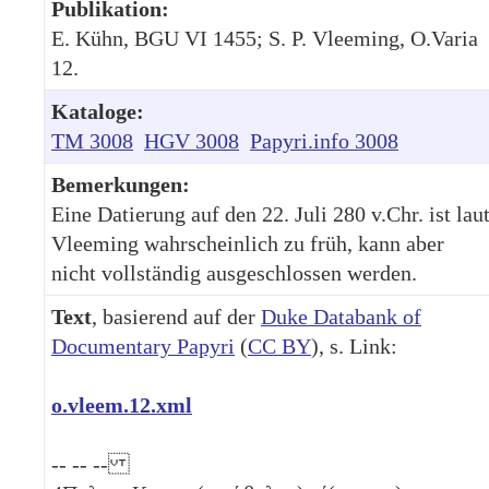
Publikation:
E. Kühn, BGU VI 1455; S. P. Vleeming, O.Varia
12.
Kataloge:
TM 3008
HGV 3008
Papyri.info 3008
Bemerkungen:
Eine Datierung auf den 22. Juli 280 v.Chr. ist lau
Vleeming wahrscheinlich zu früh, kann aber
nicht vollständig ausgeschlossen werden.
Text
, basierend auf der
Duke Databank of
Documentary Papyri
(
CC BY
), s. Link:
o.vleem.12.xml
-- -- --