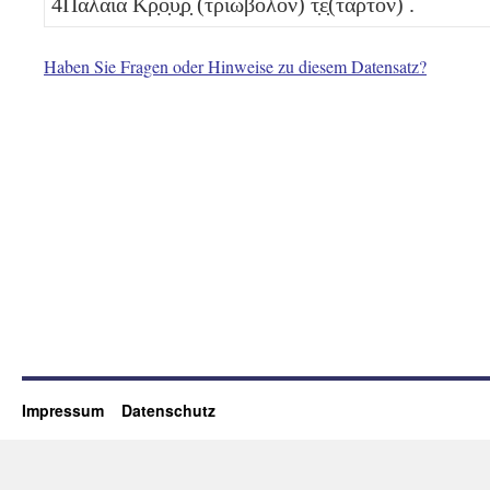
4
Παλαια Κρ̣ο̣υ̣ρ̣
(τριώβολον)
τ̣έ̣(ταρτον)
.
Haben Sie Fragen oder Hinweise zu diesem Datensatz?
Impressum
Datenschutz