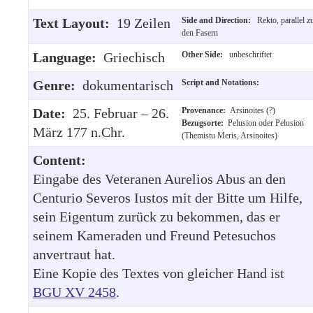
Text Layout:
19 Zeilen
Side and Direction:
Rekto, parallel z
den Fasern
Language:
Griechisch
Other Side:
unbeschriftet
Genre:
dokumentarisch
Script and Notations:
Date:
25. Februar – 26.
Provenance:
Arsinoites (?)
Bezugsorte:
Pelusion oder Pelusion
März 177 n.Chr.
(Themistu Meris, Arsinoites)
Content:
Eingabe des Veteranen Aurelios Abus an den
Centurio Severos Iustos mit der Bitte um Hilfe,
sein Eigentum zurück zu bekommen, das er
seinem Kameraden und Freund Petesuchos
anvertraut hat.
Eine Kopie des Textes von gleicher Hand ist
BGU XV 2458
.