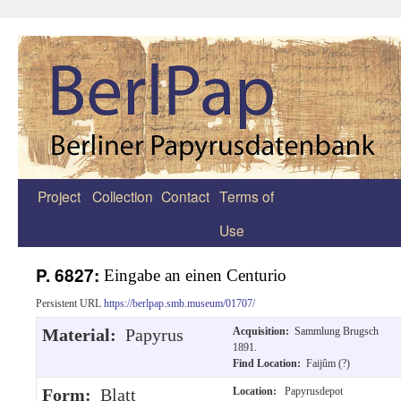
Project
Collection
Contact
Terms of
Zum
Use
Inhalt
springen
P. 6827:
Eingabe an einen Centurio
Persistent URL
https://berlpap.smb.museum/01707/
Material:
Papyrus
Acquisition:
Sammlung Brugsch
1891.
Find Location:
Faijûm (?)
Form:
Blatt
Location:
Papyrusdepot