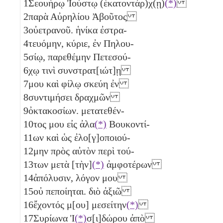
1
Σεουήρῳ Ἰούστῳ (ἑκατοντάρ)χ(ῃ)
(*)
2
παρὰ Αὐρηλίου Ἀβοῦτος
3
οὐετρανοῦ. ἡνίκα ἐστρα-
4
τευόμην, κύριε, ἐν Πηλου-
5
σίῳ, παρεθέμην Πετεσού-
6
χῳ τινὶ συνστρατ[ιώτ]ῃ
7
μου καὶ φίλῳ σκεύη ἐν
8
συντιμήσει δραχμῶν
9
ὀκτακοσίων
. μετατεθέν-
10
τος μου εἰς ἀλα
(*)
Βουκοντί-
11
ων καὶ ὡς ἐλο[γ]οποιού-
12
μην πρὸς αὐτὸν περὶ τού-
13
των μετὰ [τὴν]
(*)
ἀμφοτέρων
14
ἀπόλυσιν, λόγον μου
15
οὐ πεποίηται. διὸ ἀξιῶ
16
ἔχοντός μ[ου] μεσείτην
(*)
17
Συρίωνα Ἰ
(*)
σ[ι]δώρου ἀπὸ