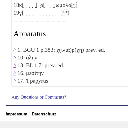
18
κ[ ̣ ̣ ̣ ̣] ̣ο[ ̣ ̣ ̣]ωμολο
19
γ[ ̣ ̣ ̣ ̣ ̣ ̣ ̣ ̣ ̣ ̣ ̣ ̣ ̣]
-- -- -- -- -- -- -- -- -- --
Apparatus
^
1. BGU 1 p.353: χ(ιλιά)ρ(χῃ) prev. ed.
^
10. ἄλην
^
13. BL 1.7: prev. ed.
^
16. μεσίτην
^
17. Ἰ̈ papyrus
Any Questions or Comments?
Impressum
Datenschutz