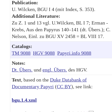
Publication:
U. Wilcken, BGU I 4 (mit Index, S. 353).
Additional Literature:
Zu Z. 1 und 13 vgl. U.Wilcken, BL I 7; Erman -
Krebs, Aus den Papyrus 140–141 (dt. Übers.); C.
Nelson, Einl. zu BGU XV 2458 = BL VIII 17.
Catalogs:
TM 9088
HGV 9088
Papyri.info 9088
Notes:
Dt. Übers.
und
engl. Übers.
des HGV.
Text
, based on the
Duke Databank of
Documentary Papyri
(
CC BY
), see link:
bgu.1.4.xml