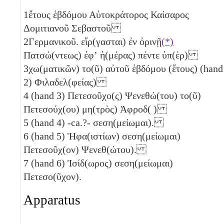
1
ἔτους ἑβδόμου Αὐτοκράτορος Καίσαρος
Δομιτιανοῦ Σεβαστοῦ
2
Γερμανικοῦ. εἴρ(γασται) ἐν ὀρινῇ
(*)
Πατσώ(ντεως) ἐφʼ ἡ(μέρας) πέντε
ὑπ(ὲρ)
3
χω(ματικῶν) το(ῦ) αὐτοῦ ἑβδόμου (ἔτους) (hand
2) Φιλαδελ(φείας)
4
(hand 3) Πετεσοῦχο(ς) Ψενεθώ(του) το(ῦ)
Πετεσούχ(ου) μη(τρὸς) Ἀφροδ( )
5
(hand 4) -ca.?- σεση(μείωμαι).
6
(hand 5) Ἡφα(ιστίων) σεση(μείωμαι)
Πετεσοῦχ(ον) Ψενεθ(ώτου).
7
(hand 6) Ἰσίδ(ωρος) σεση(μείωμαι)
Πετεσο(ῦχον).
Apparatus