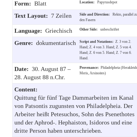
Form:
Blatt
Location:
Papyrusdepot
Text Layout:
7 Zeilen
Side and Direction:
Rekto, parallel z
den Fasern
Language:
Griechisch
Other Side:
unbeschriftet
Genre:
dokumentarisch
Script and Notations:
Z. 3 von 2.
Hand; Z. 4 von 3. Hand; Z. 5 von 4.
Hand; Z. 6 von 5. Hand; Z. 7 von 6.
Hand.
Date:
30. August 87 –
Provenance:
Philadelpheia (Herakleid
Meris, Arsinoites)
28. August 88 n.Chr.
Content:
Quittung für fünf Tage Dammarbeiten im Kanal
von Patsontis zugunsten von Philadelpheia. Der
Arbeiter heißt Petesuchos, Sohn des Psenethotes
und der Aphrod-. Hephaiston, Isidoros und eine
dritte Person haben unterschrieben.