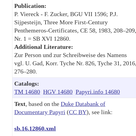
Publication:
P. Viereck - F. Zucker, BGU VII 1596; P.J.
Sijpesteijn, Three More First-Century
Penthemeros-Certificates, CE 58, 1983, 208–209
Nr. 1 = SB XVI 12860.
Additional Literature:
Zur Person und zur Schreibweise des Namens
vgl. U. Gad, Korr. Tyche Nr. 826, Tyche 31, 2016
276–280.
Catalogs:
TM 14680
HGV 14680
Papyri.info 14680
Text
, based on the
Duke Databank of
Documentary Papyri
(
CC BY
), see link:
sb.16.12860.xml