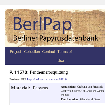
Project
Collection
Contact
Terms of
Zum
Use
Inhalt
springen
P. 11570:
Penthemerosquittung
Persistent URL
https://berlpap.smb.museum/03112/
Material:
Papyrus
Acquisition:
Grabung von Friedrich
Zucker in Gharabet el-Gerza im Winter
1908/09.
Find Location:
Gharabet el-Gerza