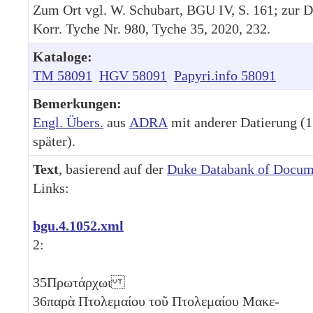
Zum Ort vgl. W. Schubart, BGU IV, S. 161; zur D
Korr. Tyche Nr. 980, Tyche 35, 2020, 232.
Kataloge:
TM 58091
HGV 58091
Papyri.info 58091
Bemerkungen:
Engl. Übers.
aus
ADRA
mit anderer Datierung (15
später).
Text
, basierend auf der
Duke Databank of Docum
Links:
bgu.4.1052.xml
2:
35
Πρωτάρχωι
36
παρὰ Πτολεμαίου τοῦ Πτολεμαίου Μακε-