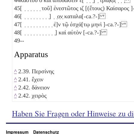
45
[ ̣ ̣ ̣ ̣ ̣ ̣ τοῦ] ἐνεστῶτος
ιζ
[(ἔτους) Καίσαρος 
46
[ ̣ ̣ ̣ ̣ ̣ ̣ ̣ ̣ ̣] ̣ ̣ο̣ν̣ καταλα[-ca.?-]
47
[ ̣ ̣ ̣ ̣ ̣ ̣ ̣ ̣ ̣ ̣ ἐ]ν τῷ ἐσχά[τῳ μηνὶ ]-ca.?-]
48
[ ̣ ̣ ̣ ̣ ̣ ̣ ̣ ̣ ̣ ̣ ̣] καὶ αὐτὸν [-ca.?-]
49
--
Apparatus
^
2.39. Περσίνης
^
2.41. ἔχειν
^
2.42. δάνειον
^
2.42. χειρὸς
Haben Sie Fragen oder Hinweise zu d
Impressum
Datenschutz