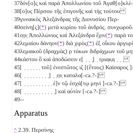
37
δόν[ο]ς καὶ παρὰ Ἀπολλωνίου τοῦ Ἀγαθ[ο]κλέ-
38
[ο]υς Πέρσου τῆς ἐπιγονῆς καὶ τὴς τούτου
39
γυναικὸς Ἀλεξάνδρας τῆς Διονυσίου Περ-
40
σείνη[ς]
(*)
μετὰ κυρίου τοῦ ἀνδρός. συνχωροῦ
41
σ̣ι̣ν̣ Ἀπολλώνιος καὶ Ἀλεξάνδρα ἔχιν
(*)
παρὰ το
42
λεμαίου δάνηον
(*)
διὰ χιρὸς
(*)
ἐξ οἴκου ἀργυρ
43
λεμαικοῦ (δραχμὰς)
ρ
τόκων διδράχμων τοῦ μη
44
κάστου ὃ καὶ ἀποδώσειν ε[ ̣ ̣ ̣] ̣ τρια̣κ̣α̣ ̣ ̣ ̣
45
[ ̣ ̣ ̣ ̣ ̣ ̣ τοῦ] ἐνεστῶτος
ιζ
[(ἔτους) Καίσαρος 
46
[ ̣ ̣ ̣ ̣ ̣ ̣ ̣ ̣ ̣] ̣ ̣ο̣ν̣ καταλα[-ca.?-]
47
[ ̣ ̣ ̣ ̣ ̣ ̣ ̣ ̣ ̣ ̣ ἐ]ν τῷ ἐσχά[τῳ μηνὶ ]-ca.?-]
48
[ ̣ ̣ ̣ ̣ ̣ ̣ ̣ ̣ ̣ ̣ ̣] καὶ αὐτὸν [-ca.?-]
49
--
Apparatus
^
2.39. Περσίνης