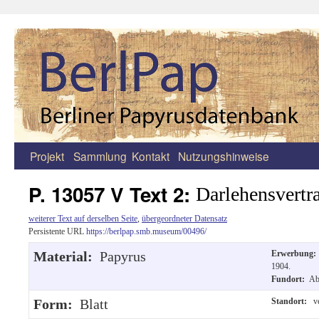
Projekt
Sammlung
Kontakt
Nutzungshinweise
Zum
Inhalt
P. 13057 V Text 2:
Darlehensvertr
springen
weiterer Text auf derselben Seite
,
übergeordneter Datensatz
Persistente URL
https://berlpap.smb.museum/00496/
Material:
Papyrus
Erwerbung
1904.
Fundort:
Ab
Form:
Blatt
Standort:
ve