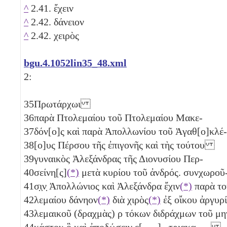
^
2.41. ἔχειν
^
2.42. δάνειον
^
2.42. χειρὸς
bgu.4.1052lin35_48.xml
2:
35
Πρωτάρχωι
36
παρὰ Πτολεμαίου τοῦ Πτολεμαίου Μακε-
37
δόν[ο]ς καὶ παρὰ Ἀπολλωνίου τοῦ Ἀγαθ[ο]κλέ-
38
[ο]υς Πέρσου τῆς ἐπιγονῆς καὶ τὴς τούτου
39
γυναικὸς Ἀλεξάνδρας τῆς Διονυσίου Περ-
40
σείνη[ς]
(*)
μετὰ κυρίου τοῦ ἀνδρός. συνχωροῦ
41
σ̣ι̣ν̣ Ἀπολλώνιος καὶ Ἀλεξάνδρα ἔχιν
(*)
παρὰ το
42
λεμαίου δάνηον
(*)
διὰ χιρὸς
(*)
ἐξ οἴκου ἀργυρ
43
λεμαικοῦ (δραχμὰς)
ρ
τόκων διδράχμων τοῦ μη
44
κάστου ὃ καὶ ἀποδώσειν ε[ ̣ ̣ ̣] ̣ τρια̣κ̣α̣ ̣ ̣ ̣