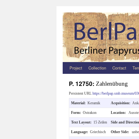
Project
Collection
Contact
Ter
Zum
Inhalt
P. 12750:
Zahlenübung
springen
Persistent URL
https://berlpap.smb.museum/03
Material:
Keramik
Acquisition:
Anka
Form:
Ostrakon
Location:
Ausste
Text Layout:
15 Zeilen
Side and Directi
Language:
Griechisch
Other Side:
unbes