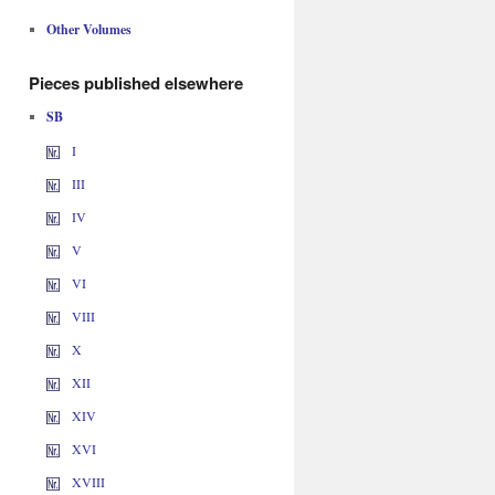
Other Volumes
Pieces published elsewhere
SB
I
III
IV
V
VI
VIII
X
XII
XIV
XVI
XVIII