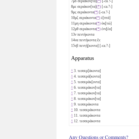
7
μδ
σεριάκον[τα]
(*)
[-ca.?-]
8
με
σεριάκον[τα]
(*)
[-ca.?-]
9
μϛ
σεριάκοντα
(*)
[-ca.?-]
10
μζ
σεριάκοντα
(*)
ἑ[πτά]
11
μη
σεριάκοντα
(*)
ὀκ̣[τώ]
12
μθ
σεριάκοντα
(*)
ἐνν̣[έα]
13
ν
πεντήκοντα
14
να
πεντήκοντα̣ ἕ̣ν̣
15
νβ
πεντ̣ή̣[κοντα] [-ca.?-]
Apparatus
^
3. τεσσερ[άκοντα]
^
4. τεσσερά[κοντα]
^
5. τεσσεράκ[οντα]
^
6. τεσσεράκον[τα]
^
7. τεσσεράκον[τα]
^
8. τεσσεράκον[τα]
^
9. τεσσεράκοντα
^
10. τεσσεράκοντα
^
11. τεσσεράκοντα
^
12. τεσσεράκοντα
Any Questions or Comments?