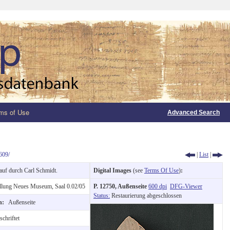
ms of Use
Advanced Search
609/
|
List
|
uf durch Carl Schmidt.
Digital Images
(see
Terms Of Use
)
:
llung Neues Museum, Saal 0.02/05
P. 12750, Außenseite
600 dpi
DFG-Viewer
Status:
Restaurierung abgeschlossen
on:
Außenseite
chriftet