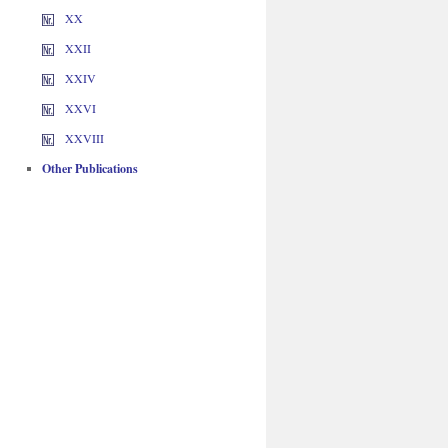
XX
XXII
XXIV
XXVI
XXVIII
Other Publications