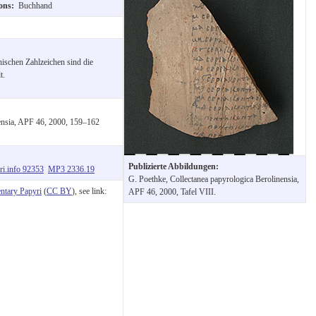
ions:
Buchhand
ischen Zahlzeichen sind die
t.
nensia, APF 46, 2000, 159–162
Publizierte Abbildungen:
ri.info 92353
MP3 2336.19
G. Poethke, Collectanea papyrologica Berolinensia,
tary Papyri
(
CC BY
), see link:
APF 46, 2000, Tafel VIII.