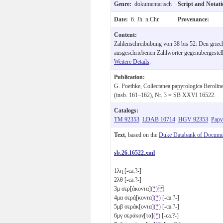
Genre:
dokumentarisch
Script and Notat
Date:
6. Jh. n.Chr.
Provenance:
Content:
Zahlenschreibübung von 38 bis 52: Den griech
ausgeschriebenen Zahlwörter gegenübergestell
Weitere Details
.
Publication:
G. Poethke, Collectanea papyrologica Beroli
(insb. 161–162), Nr. 3 = SB XXVI 16522.
Catalogs:
TM 92353
LDAB 10714
HGV 92353
Papy
Text
, based on the
Duke Databank of Documen
sb.26.16522.xml
1
λη̣
[-ca.?-]
2
λθ
[-ca.?-]
3
μ
σερ[άκοντα]
(*)
4
μα
σερά̣[κοντα]
(*)
[-ca.?-]
5
μβ
σεράκ[οντα]
(*)
[-ca.?-]
6
μγ
σεράκον̣[τα]
(*)
[-ca.?-]