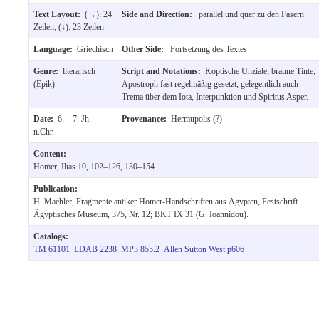
Text Layout:
(→): 24
Side and Direction:
parallel und quer zu den Fasern
Zeilen; (↓): 23 Zeilen
Language:
Griechisch
Other Side:
Fortsetzung des Textes
Genre:
literarisch
Script and Notations:
Koptische Unziale; braune Tinte;
(Epik)
Apostroph fast regelmäßig gesetzt, gelegentlich auch
Trema über dem Iota, Interpunktion und Spiritus Asper.
Date:
6. – 7. Jh.
Provenance:
Hermupolis (?)
n.Chr.
Content:
Homer, Ilias 10, 102–126, 130–154
Publication:
H. Maehler, Fragmente antiker Homer-Handschriften aus Ägypten, Festschrift
Ägyptisches Museum, 375, Nr. 12; BKT IX 31 (G. Ioannidou).
Catalogs:
TM 61101
LDAB 2238
MP3 855.2
Allen Sutton West p606