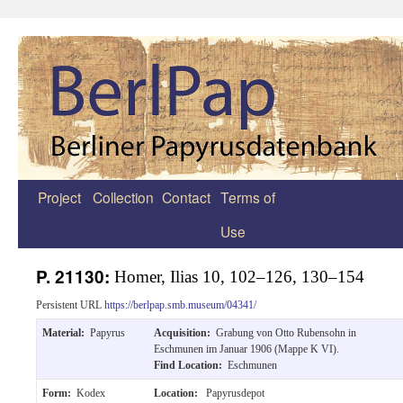
Project
Collection
Contact
Terms of
Zum
Use
Inhalt
springen
P. 21130:
Homer, Ilias 10, 102–126, 130–154
Persistent URL
https://berlpap.smb.museum/04341/
Material:
Papyrus
Acquisition:
Grabung von Otto Rubensohn in
Eschmunen im Januar 1906 (Mappe K VI).
Find Location:
Eschmunen
Form:
Kodex
Location:
Papyrusdepot