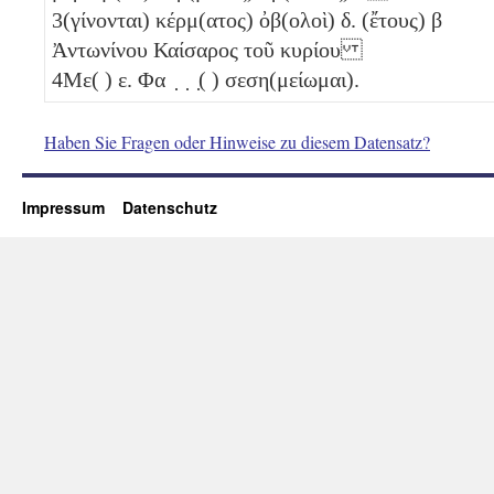
3
(γίνονται) κέρμ(ατος) ὀβ(ολοὶ)
δ
. (ἔτους)
β
Ἀντωνίνου Καίσαρος τοῦ κυρίου
4
Με( )
ε
. Φα ̣ ̣ ̣( ) σεση(μείωμαι).
Haben Sie Fragen oder Hinweise zu diesem Datensatz?
Impressum
Datenschutz