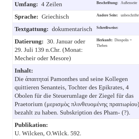
Umfang:
4 Zeilen
Beschriftung:
Außenseite
Sprache:
Griechisch
Andere Seite:
unbeschrifte
Textgattung:
dokumentarisch
Schreibweise:
Datierung:
30. Januar oder
Herkunft:
Diospolis =
Theben
29. Juli 139 n.Chr. (Monat:
Mecheir oder Mesore)
Inhalt:
Die ἀπαιτηταί Pamonthes und seine Kollegen
quittieren Senanteis, Tochter des Epikrates, 4
Obolen für die Steuerumlage der Ziegel für das
Praetorium (μερισμὸς πλινθευομένης πραιτωρίου
bezahlt zu haben. Subskription des Pham- (?).
Publikation:
U. Wilcken, O.Wilck. 592.