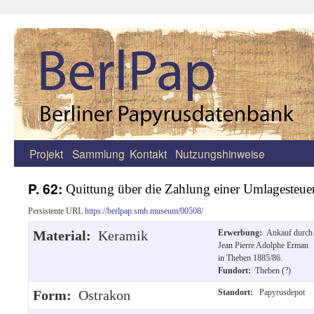
Projekt
Sammlung
Kontakt
Nutzungshinweise
Zum
Inhalt
P. 62:
Quittung über die Zahlung einer Umlagesteue
springen
Persistente URL
https://berlpap.smb.museum/00508/
Material:
Keramik
Erwerbung:
Ankauf durch
Jean Pierre Adolphe Erman
in Theben 1885/86.
Fundort:
Theben (?)
Form:
Ostrakon
Standort:
Papyrusdepot