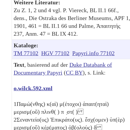
Weitere Literatur:
Zu Z. 1, 2 und 4 vgl. P. Viereck, BL II.1 66f.,
dens., Die Ostraka des Berliner Museums, APF 1
1901, 461 = BL II.1 66 und Palme, Ἀπαιτητής
237, Anm. 47 = BL IX 412.
Kataloge:
TM 77102
HGV 77102
Papyri.info 77102
Text
, basierend auf der
Duke Databank of
Documentary Papyri
(
CC BY
), s. Link:
o.wilck.592.xml
1
Παμώ(νθης) κ(αὶ) μ(έτοχοι) ἀπαιτ(ηταὶ)
μερισμ(οῦ) πλινθ( ) π ̣στ( )
2
Σεναντείο(υς) Ἐπικράτο(υς). ἔσχ(ομεν) ὑπ(ὲρ)
μερισμ(οῦ) κέρ(ματος) ὀβ(ολοὺς)
δ