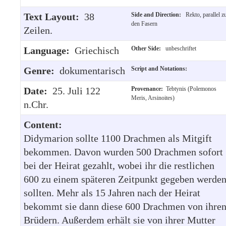
Text Layout:
38
Side and Direction:
Rekto, parallel z
den Fasern
Zeilen.
Language:
Griechisch
Other Side:
unbeschriftet
Genre:
dokumentarisch
Script and Notations:
Date:
25. Juli 122
Provenance:
Tebtynis (Polemonos
Meris, Arsinoites)
n.Chr.
Content:
Didymarion sollte 1100 Drachmen als Mitgift
bekommen. Davon wurden 500 Drachmen sofort
bei der Heirat gezahlt, wobei ihr die restlichen
600 zu einem späteren Zeitpunkt gegeben werde
sollten. Mehr als 15 Jahren nach der Heirat
bekommt sie dann diese 600 Drachmen von ihre
Brüdern. Außerdem erhält sie von ihrer Mutter