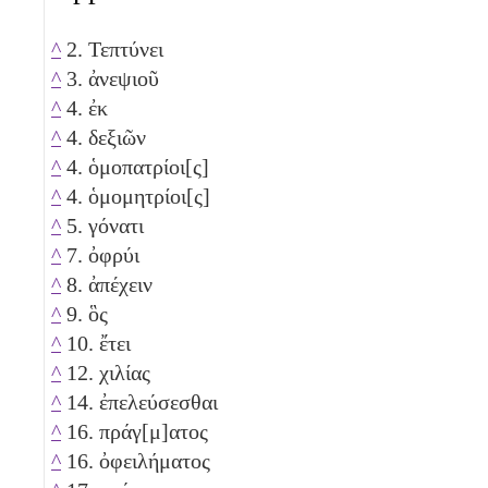
^
2. Τεπτύνει
^
3. ἀνεψιοῦ
^
4. ἐκ
^
4. δεξιῶν
^
4. ὁμοπατρίοι[ς]
^
4. ὁμομητρίοι[ς]
^
5. γόνατι
^
7. ὀφρύι
^
8. ἀπέχειν
^
9. ὃς
^
10. ἔτει
^
12. χιλίας
^
14. ἐπελεύσεσθαι
^
16. πράγ[μ]ατος
^
16. ὀφειλήματος