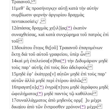
Τραιανοῦ,
11
μεθʼ ἃς προσήνεγκ̣ε̣ν αὐτῇ κατὰ τὴν αὐτὴν
συμβίωσιν φερνὴν ἀργυρίου δραχμὰς
πεντακοσία\ς/
,
12
ἁπάσας δραχμὰς χε[ιλ]ί̣ας
(*)
ἑκατὸν
συναχθείσας, καὶ κατὰ συνχώρημα τοῦ πατρὸς ἐπὶ
τοῦ
13
δεκάτου ἔτο̣υς θε̣[οῦ] Τραιανοῦ ἐπαγομένων
ἕκτῃ διὰ τοῦ αὐτοῦ γραφείου, ὑπὲρ ὧν
14
καὶ μὴ ἐπελεύσα[σ]θαι
(*)
τὴν Διδυμάριον μηδὲ
τοὺς παρʼ αὐτῆς ἐπὶ τοὺς δύο
ἀδελφοὺς
15
μηδὲ ἐφʼ ἑκάτ̣ερ̣ο̣[ν] αὐ̣τῶν μηδὲ ἐπὶ τοὺς παρʼ
αὐτῶν ἀλλὰ μηδὲ περὶ ἑτέρου ἁπλῶς
16
πραγατ[ο]ς
(*)
ἐνγρά[π]τ̣ου̣ μηδὲ ἀγράφου̣ μηδὲ̣
ὠφειλήματος
(*)
μηδὲ παντὸς τῷ καθόλου
17
συναλλά̣γ̣ματος ἀπὸ μηδενὸς ορμ[ ̣]υ μέχρι
δικα̣ίου ἀπὸ τῶν ἔνπροσθεν χρόνον
(*)
μέχρι