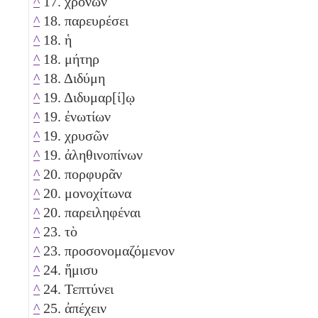
^
17. χρόνων
^
18. παρευρέσει
^
18. ἡ
^
18. μήτηρ
^
18. Διδύμη
^
19. Διδυμαρ[ί]ῳ
^
19. ἐνωτίων
^
19. χρυσῶν
^
19. ἀληθινοπίνων
^
20. πορφυρᾶν
^
20. μονοχίτωνα
^
20. παρειληφέναι
^
23. τὸ
^
23. προσονομαζόμενον
^
24. ἥμισυ
^
24. Τεπτύνει
^
25. ἀπέχειν