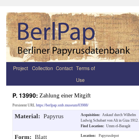
Project
Collection
Contact
Terms of
Zum
Use
Inhalt
springen
P. 13990:
Zahlung einer Mitgift
Persistent URL
https://berlpap.smb.museum/03988/
Material:
Papyrus
Acquisition:
Ankauf durch Wilhelm
Ludwig Schubart von Ali in Giza 1912.
Find Location:
Umm el-Baragât
Form:
Blatt
Location:
Papyrusdepot