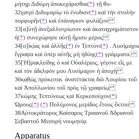
μήτηρ Διδύμη ἀποκεχάρισθαι
(*)
τῇ θυ-
32
γ̣ατρὶ Διδυμαρίῳ τὸ ἐνυδιον
(*)
καὶ τὴν στολὴν
πορφυρῆν
(*)
καὶ ἐπάναγκον φυλάξειν
33
[α]ὐτῇ ἀνεξαλλοτρίωτον καὶ ἀκαταχρημάτιστον
ἡ
(*)
συνεχώρησε αὐτῇ ἥμισυ μέρος
34
[ο]ἰκ̣ίας καὶ ἀλλῆς
(*)
ἐν Τ̣επτύνι
(*)
. Λυσίμαχο
ἔγραψα καὶ ὑπὲρ αὐτῆς μὴ ἠδύης
(*)
γράμματα.
35
[Ἡ]ρα̣κ̣λ̣είδης ὁ καὶ Οὐαλέρ̣ιος, γέγονε εἴς με
καὶ τὸν ἀδε̣λφόν μου Λυσίμαχον ἡ ἀποχὴ
36
κ̣α̣θ̣ὼ̣ς πρόκειται. ἀνατέτακται̣ διὰ Λουρίου τοῦ
καὶ Ἀπολλωνίου τοῦ πρὸς τῷ γραφείῳ
37
κώμης Τεπτύνεως κ̣αὶ Κερκεσούχον
(*)
Ὠρους
(*)
(*)
Πολέμονος μερίδος ἔτους ἕκτου
38
Α̣ὐτο̣κράτορος Καίσαρος Τραιανοῦ Ἁδριανοῦ
Σεβαστοῦ Μεσορὴ νουμηνίᾳ.
Apparatus