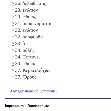
^
26. δηλωθείσας
^
28. ἐνώτιον
^
29. εἰδυίας
^
31. ἀποκεχάρισται
^
32. ἐνώτιον
^
32. πορφυρᾶν
^
33. ὃ
^
34. αὐλῆς
^
34. Τεπτύνει
^
34. εἰδυίας
^
37. Κερκεσούχων
^
37. Ὄρους
Any Questions or Comments?
Impressum
Datenschutz