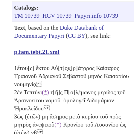
Catalogs:
TM 10739
HGV 10739
Papyri.info 10739
Text
, based on the
Duke Databank of
Documentary Papyri
(
CC BY
), see link:
p.fam.tebt.21.xml
1
ἔτου[ς] ἕκτου Αὐ̣[τ]ο̣κ̣[ρ]άτ̣ορος Καίσαρος
Τραιανοῦ Ἁδριανοῦ Σεβαστοῦ μηνὸς Καισαρίου
νουμηνίᾳ
2
ἐν Τεπτύνι
(*)
τ[ῆ]ς̣ Π[ο]λ̣έμωνος μερίδος τ̣οῦ
Ἀρσινοείτου νομοῦ. ὁμολογεῖ Διδυμάριον
Ἡρακλείδου
3
ὡς (ἐτῶν)
μη
ἄσημ̣ος̣ μετὰ κυρίου τοῦ πρὸς
μητρὸς ἀνεψειοῦ
(*)
Κρονίου τοῦ Λυσανίου ὡς
(ἐτῶν)
νβ