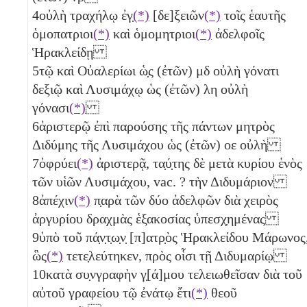
4
οὐλὴ τραχήλῳ ἐγ̣
(*)
[δε]ξειῶν
(*)
τοῖς ἑαυτῆς
ὁμοπατριοι
(*)
καὶ ὁμομητριοι
(*)
ἀδελφοῖς
Ἡρακλείδῃ
5
τῷ καὶ Οὐαλερίωι ὡ̣ς (ἐτῶν)
μδ
οὐλὴ γόνατι
δεξιῷ καὶ Λυσιμάχῳ ὡς (ἐτῶν)
λη
οὐλὴ
γόνασι
(*)
6
ἀριστερῷ ἐπὶ παρούσης τῆς πάντων μητρὸς
Διδύμης τῆς Λυσιμάχου ὡς (ἐτῶν)
οε
οὐλὴ
7
ὀφρύει
(*)
ἀριστερᾷ, τα̣ύ̣της δὲ μετὰ κυρίου ἑνὸς
τῶν υἱῶν Λυσιμάχου, vac. ? τὴν Διδυμάριον
8
ἀπέχιν
(*)
π̣αρὰ τῶν δύο
ἀδελφῶν διὰ χειρὸς
ἀργυρίου δραχμὰς ἑξακοσίας
ὑπεσχ̣ημένας
9
ὑπὸ τοῦ πά̣ν̣τ̣ω̣ν̣ [π]ατρ̣ὸς Ἡρακλείδου Μάρωνος
ὣς
(*)
τετε̣λεύτηκεν, πρὸς οἷσι τῇ Διδυμαρίῳ
10
κατὰ συ̣νγραφὴν γ̣[ά]μου τελειωθεῖσαν διὰ τοῦ
αὐτοῦ γραφείου τῷ ἐνάτῳ ἔτι
(*)
θεοῦ