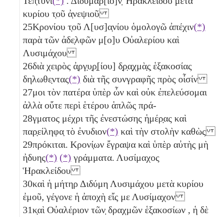
Τεπ̣τύνι
(*)
. Διδυμάρ[ιο]ν̣ Ἡρακλείδου μετὰ
κυρίου τ̣οῦ ἀ̣νεψιοῦ
25
Κρονίου τ̣οῦ Λ[υσ]α̣νίου ὁμολογῶ ἀπέχιν
(*)
παρὰ τῶν ἀδε̣λφῶν μ[ο]υ Οὐαλερίου καὶ
Λυσιμάχου
26
διὰ χειρὸς ἀ̣ργ̣υ̣ρ̣[ίου] δ̣ρ̣α̣χμὰ̣ς̣ ἑξακοσίας
δηλωθε̣ντας
(*)
διὰ τῆς συνγραφῆς πρὸς οἷσίν
27
μοι τὸν πατέρα ὑπὲρ ὧν καὶ οὐκ ἐπελεύσομαι
ἀλλὰ οὔτε περὶ ἑτέρου ἁπλῶς πρά-
28
γματος μέχρι τῆς ἐνεστώσης ἡμέρ̣ας καὶ
παρ̣είληφα̣ τὸ ἐνυδιον
(*)
καὶ τὴν στολὴν καθὼς
29
πρόκιται. Κρονί̣ων ἔγραψα καὶ ὑπὲρ αὐτὴς μὴ
ἠδυης
(*)
(*)
γράμματα. Λυσίμαχος
Ἡρακλείδου
30
καὶ ἡ μήτηρ Διδύμη Λυσιμάχου μετὰ κυρίου
ἐμοῦ, γέγονε ἡ ἀποχὴ εἴς με Λυσίμαχον
31
κ̣αὶ Οὐαλέριον τῶν̣ δραχμῶν ἑξακοσίων
, ἡ δὲ