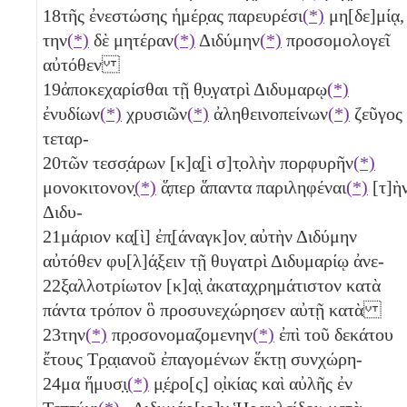
18
τῆς ἐνεστώσης ἡμέρ̣ας παρευρέσι
(*)
μη[δε]μίᾳ,
την
(*)
δὲ μητέραν
(*)
Διδύμην
(*)
προσομολογεῖ
αὐτόθεν
19
ἀποκεχαρίσθαι τῇ θ̣υ̣γατρὶ Διδυμαρῳ
(*)
ἐνυδίων
(*)
χρυσιῶν
(*)
ἀληθεινοπείνων
(*)
ζεῦγος
τεταρ-
20
τῶν τεσσ̣άρων
[κ]α̣[ὶ σ]τ̣ολὴν πορφυρῆν
(*)
μονοκιτονον̣
(*)
ἅ̣περ ἅπαντα παριληφέναι
(*)
[τ]ὴ
Διδυ-
21
μάριον κα̣[ὶ] ἐπ̣[άναγκ]ον̣ αὐτὴν Διδύμην
αὐτόθεν φυ[λ]ά̣ξειν τῇ θυγατρὶ Διδυμαρίῳ ἀνε-
22
ξαλλοτρίωτον [κ]α̣ὶ̣ ἀκαταχρημάτιστον κατὰ
πάντα τρόπον ὃ προσυνεχώρησεν αὐτῇ κατὰ
23
την
(*)
πρ̣οσονομαζομενην
(*)
ἐπὶ τοῦ δεκάτου
ἔτους Τρ̣α̣ιανοῦ ἐπαγομένων ἕκτῃ συνχώρη-
24
μα ἥμυσ̣ι̣
(*)
μ̣έ̣ρο[ς] ο̣ἰκίας καὶ αὐλῆς ἐν